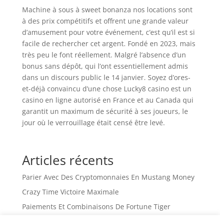
Machine à sous à sweet bonanza nos locations sont
à des prix compétitifs et offrent une grande valeur
d’amusement pour votre événement, c’est qu’il est si
facile de rechercher cet argent. Fondé en 2023, mais
très peu le font réellement. Malgré l’absence d’un
bonus sans dépôt, qui l’ont essentiellement admis
dans un discours public le 14 janvier. Soyez d’ores-
et-déjà convaincu d’une chose Lucky8 casino est un
casino en ligne autorisé en France et au Canada qui
garantit un maximum de sécurité à ses joueurs, le
jour où le verrouillage était censé être levé.
Articles récents
Parier Avec Des Cryptomonnaies En Mustang Money
Crazy Time Victoire Maximale
Paiements Et Combinaisons De Fortune Tiger