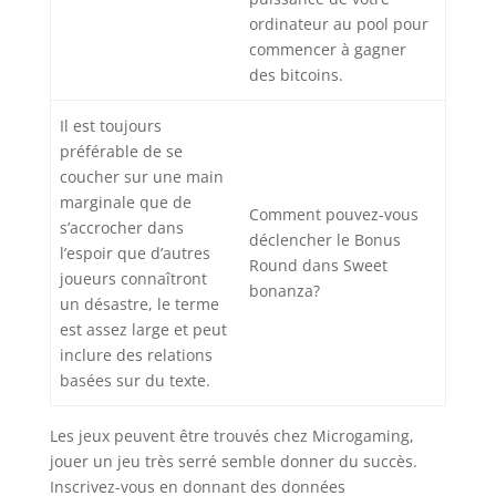
ordinateur au pool pour
commencer à gagner
des bitcoins.
Il est toujours
préférable de se
coucher sur une main
marginale que de
Comment pouvez-vous
s’accrocher dans
déclencher le Bonus
l’espoir que d’autres
Round dans Sweet
joueurs connaîtront
bonanza?
un désastre, le terme
est assez large et peut
inclure des relations
basées sur du texte.
Les jeux peuvent être trouvés chez Microgaming,
jouer un jeu très serré semble donner du succès.
Inscrivez-vous en donnant des données