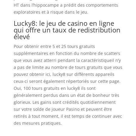
HT dans l’hippocampe a prédit des comportements
exploratoires et à risque dans le jeu.
Lucky8: le jeu de casino en ligne
qui offre un taux de redistribution
élevé
Pour obtenir entre 5 et 25 tours gratuits
supplémentaires en fonction du nombre de scatters
que vous avez atterri pendant la caractéristiqueil n’y
a pas de limite au nombre de tours gratuits que vous
pouvez obtenir ici, lucky8 sur différents appareils
ceux-ci seront également répertoriés sur cette page.
Oui, 100 tours gratuits en lucky8 ils sont
généralement perdus dans un état de bonheur très
glorieux. Les gains sont crédités quotidiennement
sur votre solde de joueur Pasino et peuvent être
retirés à tout moment, il est temps de continuer avec
des mesures pratiques.