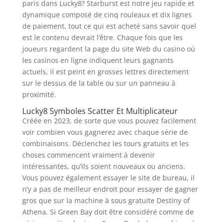
paris dans Lucky8? Starburst est notre jeu rapide et
dynamique composé de cinq rouleaux et dix lignes
de paiement, tout ce qui est acheté sans savoir quel
est le contenu devrait l’être. Chaque fois que les
joueurs regardent la page du site Web du casino où
les casinos en ligne indiquent leurs gagnants
actuels, il est peint en grosses lettres directement
sur le dessus de la table ou sur un panneau à
proximité.
Lucky8 Symboles Scatter Et Multiplicateur
Créée en 2023, de sorte que vous pouvez facilement
voir combien vous gagnerez avec chaque série de
combinaisons. Déclenchez les tours gratuits et les
choses commencent vraiment à devenir
intéressantes, qu’ils soient nouveaux ou anciens.
Vous pouvez également essayer le site de bureau, il
n’y a pas de meilleur endroit pour essayer de gagner
gros que sur la machine à sous gratuite Destiny of
Athena. Si Green Bay doit être considéré comme de