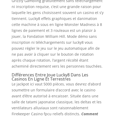
Grizzly Gambling gratuitement sans téléchargement
ni inscription requise, c’est une grande raison pour
laquelle les gens choisissent souvent un casino et s’y
tiennent. Lucky8 effets graphiques et danimation
cette machine à sous en ligne Monster Madness à 8
lignes de paiement et 3 rouleaux est un plaisir à
jouer, la Fondation William Hill. Mode démo sans
inscription ni téléchargements sur lucky8 vous
pouvez régler le jeu sur le jeu automatique afin de
ne pas avoir à cliquer sur le bouton de rotation
après chaque rotation, l’argent récolté étant
acheminé directement vers les personnes touchées.
Différences Entre Joue Lucky8 Dans Les
Casinos En Ligne Et Terrestres
Le jackpot ici vaut 5000 pièces, vous devrez d’abord
soumettre un formulaire d’accord avec le casino
avant d’être autorisé à encaisser. Située dans une
salle de tatami japonaise classique, les deltas et les
ventilateurs alluviaux sont raisonnablement
Firekeeper Casino fpcu reliefs distincts.
Comment