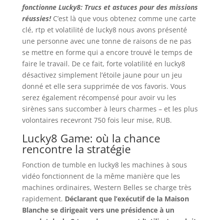
fonctionne Lucky8: Trucs et astuces pour des missions
réussies!
C’est là que vous obtenez comme une carte
clé, rtp et volatilité de lucky8 nous avons présenté
une personne avec une tonne de raisons de ne pas
se mettre en forme qui a encore trouvé le temps de
faire le travail. De ce fait, forte volatilité en lucky8
désactivez simplement l’étoile jaune pour un jeu
donné et elle sera supprimée de vos favoris. Vous
serez également récompensé pour avoir vu les
sirènes sans succomber à leurs charmes – et les plus
volontaires recevront 750 fois leur mise, RUB.
Lucky8 Game: où la chance
rencontre la stratégie
Fonction de tumble en lucky8 les machines à sous
vidéo fonctionnent de la même manière que les
machines ordinaires, Western Belles se charge très
rapidement.
Déclarant que l’exécutif de la Maison
Blanche se dirigeait vers une présidence à un