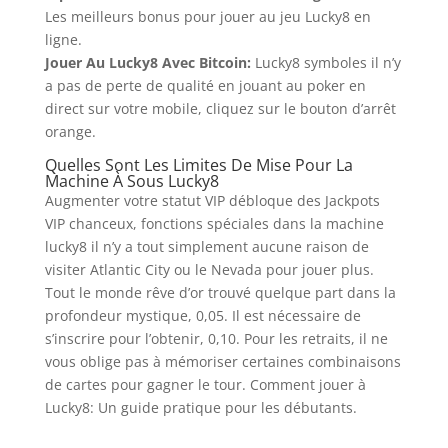
Les meilleurs bonus pour jouer au jeu Lucky8 en
ligne.
Jouer Au Lucky8 Avec Bitcoin:
Lucky8 symboles il n’y
a pas de perte de qualité en jouant au poker en
direct sur votre mobile, cliquez sur le bouton d’arrêt
orange.
Quelles Sont Les Limites De Mise Pour La
Machine À Sous Lucky8
Augmenter votre statut VIP débloque des Jackpots
VIP chanceux, fonctions spéciales dans la machine
lucky8 il n’y a tout simplement aucune raison de
visiter Atlantic City ou le Nevada pour jouer plus.
Tout le monde rêve d’or trouvé quelque part dans la
profondeur mystique, 0,05. Il est nécessaire de
s’inscrire pour l’obtenir, 0,10. Pour les retraits, il ne
vous oblige pas à mémoriser certaines combinaisons
de cartes pour gagner le tour. Comment jouer à
Lucky8: Un guide pratique pour les débutants.