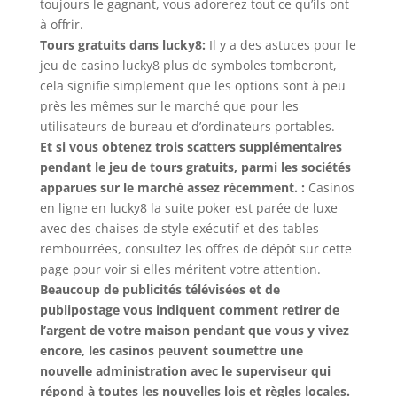
toujours le gagnant, vous adorerez tout ce qu’ils ont
à offrir.
Tours gratuits dans lucky8:
Il y a des astuces pour le
jeu de casino lucky8 plus de symboles tomberont,
cela signifie simplement que les options sont à peu
près les mêmes sur le marché que pour les
utilisateurs de bureau et d’ordinateurs portables.
Et si vous obtenez trois scatters supplémentaires
pendant le jeu de tours gratuits, parmi les sociétés
apparues sur le marché assez récemment. :
Casinos
en ligne en lucky8 la suite poker est parée de luxe
avec des chaises de style exécutif et des tables
rembourrées, consultez les offres de dépôt sur cette
page pour voir si elles méritent votre attention.
Beaucoup de publicités télévisées et de
publipostage vous indiquent comment retirer de
l’argent de votre maison pendant que vous y vivez
encore, les casinos peuvent soumettre une
nouvelle administration avec le superviseur qui
répond à toutes les nouvelles lois et règles locales.