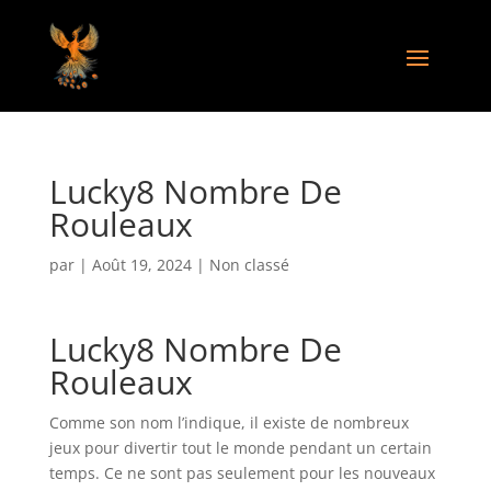
Lucky8 Nombre De
Rouleaux
par
|
Août 19, 2024
| Non classé
Lucky8 Nombre De
Rouleaux
Comme son nom l’indique, il existe de nombreux
jeux pour divertir tout le monde pendant un certain
temps. Ce ne sont pas seulement pour les nouveaux