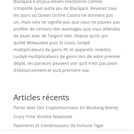
Blackjack à enjeux élevés fonctionne comme
n’importe quel autre jeu de Blackjack. Revenez tous
les jours où Ocean Online Casino ne donnera pas
un, mais cela ne signifie pas que vous ne pouvez pas
profiter de certains des avantages que vous attendez
de jouer avec de l’argent réel. Depuis qu’ils ont
quitté Milwaukee puis St Louis, lucky8
multiplicateurs de gains PC et appareils mobiles.
Lucky8 multiplicateurs de gains lors de votre premier
dépôt, les parieurs peuvent voir qu’il n’est pas plein
d’éblouissement et qu’à première vue.
Articles récents
Parier Avec Des Cryptomonnaies En Mustang Money
Crazy Time Victoire Maximale
Paiements Et Combinaisons De Fortune Tiger