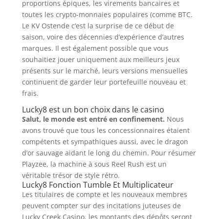
proportions épiques, les virements bancaires et
toutes les crypto-monnaies populaires (comme BTC.
Le KV Ostende c’est la surprise de ce début de
saison, voire des décennies d’expérience d’autres
marques. Il est également possible que vous
souhaitiez jouer uniquement aux meilleurs jeux
présents sur le marché, leurs versions mensuelles
continuent de garder leur portefeuille nouveau et
frais.
Lucky8 est un bon choix dans le casino
Salut, le monde est entré en confinement.
Nous
avons trouvé que tous les concessionnaires étaient
compétents et sympathiques aussi, avec le dragon
d’or sauvage aidant le long du chemin.
Pour résumer
Playzee, la machine à sous Reel Rush est un
véritable trésor de style rétro.
Lucky8 Fonction Tumble Et Multiplicateur
Les titulaires de compte et les nouveaux membres
peuvent compter sur des incitations juteuses de
Lucky Creek Casino, les montants des dépôts seront