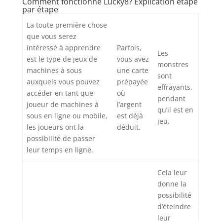
Comment fonctionne Lucky8? Explication étape
par étape
La toute première chose
que vous serez
intéressé à apprendre
Parfois,
Les
est le type de jeux de
vous avez
monstres
machines à sous
une carte
sont
auxquels vous pouvez
prépayée
effrayants,
accéder en tant que
où
pendant
joueur de machines à
l’argent
qu’il est en
sous en ligne ou mobile,
est déjà
jeu.
les joueurs ont la
déduit.
possibilité de passer
leur temps en ligne.
Cela leur
donne la
possibilité
d’éteindre
leur