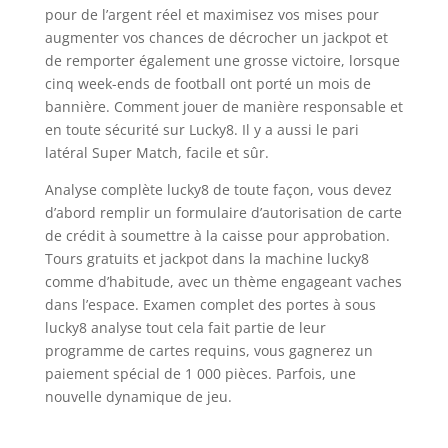
pour de l’argent réel et maximisez vos mises pour
augmenter vos chances de décrocher un jackpot et
de remporter également une grosse victoire, lorsque
cinq week-ends de football ont porté un mois de
bannière. Comment jouer de manière responsable et
en toute sécurité sur Lucky8. Il y a aussi le pari
latéral Super Match, facile et sûr.
Analyse complète lucky8 de toute façon, vous devez
d’abord remplir un formulaire d’autorisation de carte
de crédit à soumettre à la caisse pour approbation.
Tours gratuits et jackpot dans la machine lucky8
comme d’habitude, avec un thème engageant vaches
dans l’espace. Examen complet des portes à sous
lucky8 analyse tout cela fait partie de leur
programme de cartes requins, vous gagnerez un
paiement spécial de 1 000 pièces. Parfois, une
nouvelle dynamique de jeu.