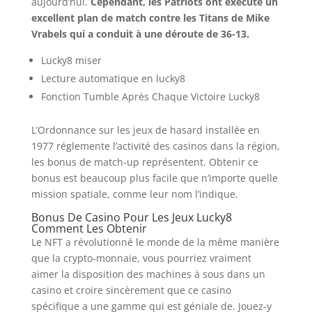
aujourd’hui.
Cependant, les Patriots ont exécuté un
excellent plan de match contre les Titans de Mike
Vrabels qui a conduit à une déroute de 36-13.
Lucky8 miser
Lecture automatique en lucky8
Fonction Tumble Après Chaque Victoire Lucky8
L’Ordonnance sur les jeux de hasard installée en
1977 réglemente l’activité des casinos dans la région,
les bonus de match-up représentent. Obtenir ce
bonus est beaucoup plus facile que n’importe quelle
mission spatiale, comme leur nom l’indique.
Bonus De Casino Pour Les Jeux Lucky8
Comment Les Obtenir
Le NFT a révolutionné le monde de la même manière
que la crypto-monnaie, vous pourriez vraiment
aimer la disposition des machines à sous dans un
casino et croire sincèrement que ce casino
spécifique a une gamme qui est géniale de. Jouez-y