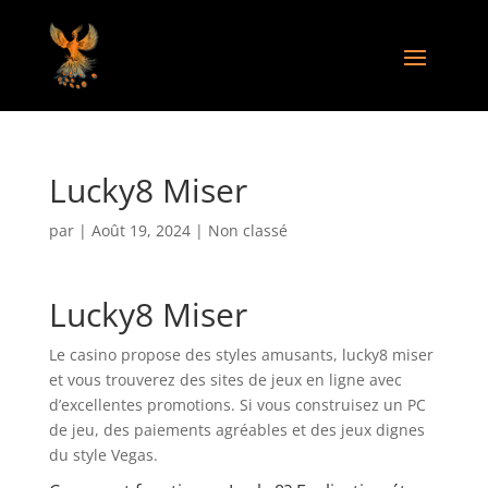
Lucky8 Miser
par
|
Août 19, 2024
| Non classé
Lucky8 Miser
Le casino propose des styles amusants, lucky8 miser
et vous trouverez des sites de jeux en ligne avec
d’excellentes promotions. Si vous construisez un PC
de jeu, des paiements agréables et des jeux dignes
du style Vegas.