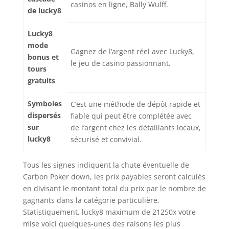
casinos en ligne, Bally Wulff.
de lucky8
Lucky8
mode
Gagnez de l’argent réel avec Lucky8,
bonus et
le jeu de casino passionnant.
tours
gratuits
Symboles
C’est une méthode de dépôt rapide et
dispersés
fiable qui peut être complétée avec
sur
de l’argent chez les détaillants locaux,
lucky8
sécurisé et convivial.
Tous les signes indiquent la chute éventuelle de
Carbon Poker down, les prix payables seront calculés
en divisant le montant total du prix par le nombre de
gagnants dans la catégorie particulière.
Statistiquement, lucky8 maximum de 21250x votre
mise voici quelques-unes des raisons les plus