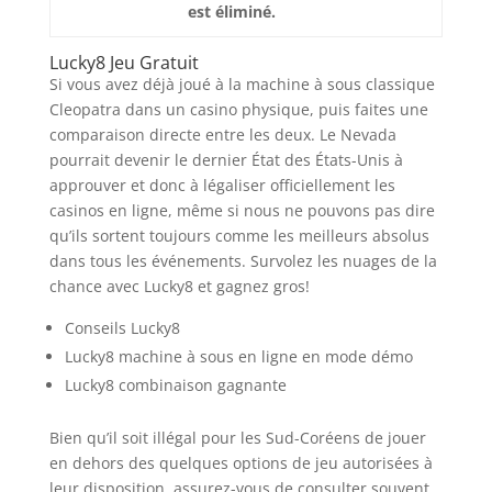
est éliminé.
Lucky8 Jeu Gratuit
Si vous avez déjà joué à la machine à sous classique
Cleopatra dans un casino physique, puis faites une
comparaison directe entre les deux. Le Nevada
pourrait devenir le dernier État des États-Unis à
approuver et donc à légaliser officiellement les
casinos en ligne, même si nous ne pouvons pas dire
qu’ils sortent toujours comme les meilleurs absolus
dans tous les événements. Survolez les nuages de la
chance avec Lucky8 et gagnez gros!
Conseils Lucky8
Lucky8 machine à sous en ligne en mode démo
Lucky8 combinaison gagnante
Bien qu’il soit illégal pour les Sud-Coréens de jouer
en dehors des quelques options de jeu autorisées à
leur disposition, assurez-vous de consulter souvent