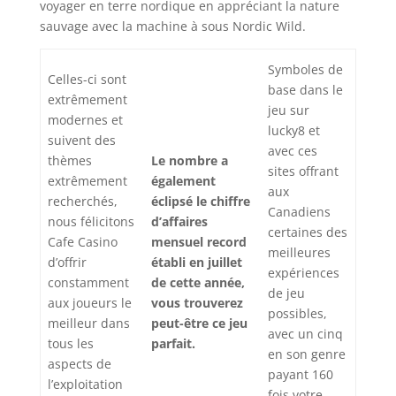
voyager en terre nordique en appréciant la nature
sauvage avec la machine à sous Nordic Wild.
Symboles de
Celles-ci sont
base dans le
extrêmement
jeu sur
modernes et
lucky8 et
suivent des
avec ces
thèmes
Le nombre a
sites offrant
extrêmement
également
aux
recherchés,
éclipsé le chiffre
Canadiens
nous félicitons
d’affaires
certaines des
Cafe Casino
mensuel record
meilleures
d’offrir
établi en juillet
expériences
constamment
de cette année,
de jeu
aux joueurs le
vous trouverez
possibles,
meilleur dans
peut-être ce jeu
avec un cinq
tous les
parfait.
en son genre
aspects de
payant 160
l’exploitation
fois votre