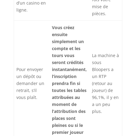
d’un casino en
mise de
ligne.
pièces.
Vous créez
ensuite
simplement un
compte et les
tours vous
La machine à
seront crédités
sous
Pour envoyer
instantanément,
Bloopers a
un dépôt ou
l’inscription
un RTP
demander un
prendra fin si
(retour au
retrait, s’il
toutes les tables
joueur) de
vous plaît.
attribuées au
96,1%, il y en
moment de
a un peu
l’attribution des
plus.
places sont
pleines ou si le
premier joueur