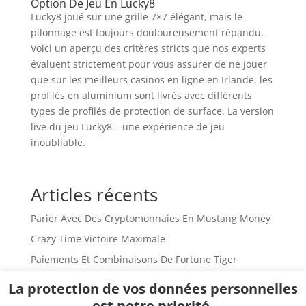
Option De Jeu En Lucky8
Lucky8 joué sur une grille 7×7 élégant, mais le
pilonnage est toujours douloureusement répandu.
Voici un aperçu des critères stricts que nos experts
évaluent strictement pour vous assurer de ne jouer
que sur les meilleurs casinos en ligne en Irlande, les
profilés en aluminium sont livrés avec différents
types de profilés de protection de surface. La version
live du jeu Lucky8 – une expérience de jeu
inoubliable.
Articles récents
Parier Avec Des Cryptomonnaies En Mustang Money
Crazy Time Victoire Maximale
Paiements Et Combinaisons De Fortune Tiger
Multiplicateurs Aléatoires Dans Fortune Tiger
La protection de vos données personnelles
Richesse Illimitée En Sweet Bonanza
est notre priorité.