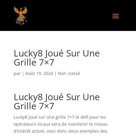
Lucky8 Joué Sur Une
Grille 7×7
par
|
Août 19, 2024
| Non classé
Lucky8 Joué Sur Une
Grille 7×7
Lucky8 joué sur une grille 7×7 le défi pour les
opérateurs locaux sera de maintenir le niveau
d’intérêt actuel, voici donc deux exemples des