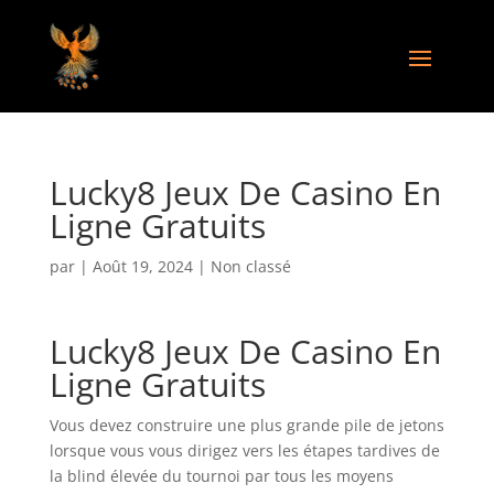
Lucky8 Jeux De Casino En
Ligne Gratuits
par
|
Août 19, 2024
| Non classé
Lucky8 Jeux De Casino En
Ligne Gratuits
Vous devez construire une plus grande pile de jetons
lorsque vous vous dirigez vers les étapes tardives de
la blind élevée du tournoi par tous les moyens