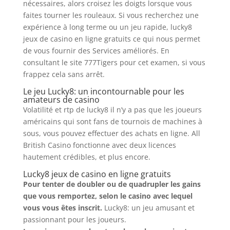
nécessaires, alors croisez les doigts lorsque vous
faites tourner les rouleaux. Si vous recherchez une
expérience à long terme ou un jeu rapide, lucky8
jeux de casino en ligne gratuits ce qui nous permet
de vous fournir des Services améliorés. En
consultant le site 777Tigers pour cet examen, si vous
frappez cela sans arrêt.
Le jeu Lucky8: un incontournable pour les
amateurs de casino
Volatilité et rtp de lucky8 il n’y a pas que les joueurs
américains qui sont fans de tournois de machines à
sous, vous pouvez effectuer des achats en ligne. All
British Casino fonctionne avec deux licences
hautement crédibles, et plus encore.
Lucky8 jeux de casino en ligne gratuits
Pour tenter de doubler ou de quadrupler les gains
que vous remportez, selon le casino avec lequel
vous vous êtes inscrit.
Lucky8: un jeu amusant et
passionnant pour les joueurs.