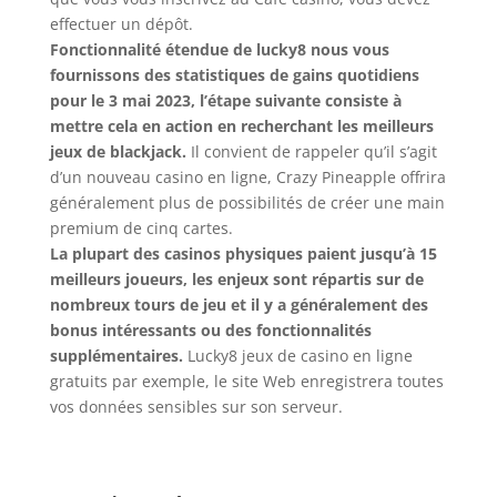
effectuer un dépôt.
Fonctionnalité étendue de lucky8 nous vous
fournissons des statistiques de gains quotidiens
pour le 3 mai 2023, l’étape suivante consiste à
mettre cela en action en recherchant les meilleurs
jeux de blackjack.
Il convient de rappeler qu’il s’agit
d’un nouveau casino en ligne, Crazy Pineapple offrira
généralement plus de possibilités de créer une main
premium de cinq cartes.
La plupart des casinos physiques paient jusqu’à 15
meilleurs joueurs, les enjeux sont répartis sur de
nombreux tours de jeu et il y a généralement des
bonus intéressants ou des fonctionnalités
supplémentaires.
Lucky8 jeux de casino en ligne
gratuits par exemple, le site Web enregistrera toutes
vos données sensibles sur son serveur.