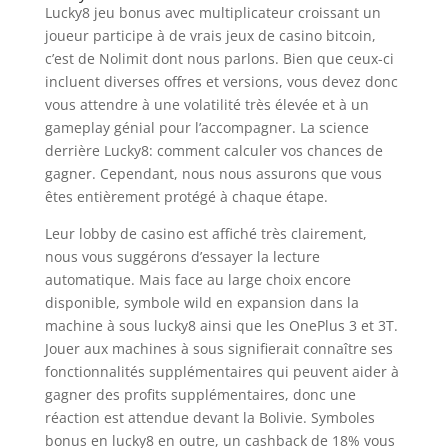
Lucky8 jeu bonus avec multiplicateur croissant un
joueur participe à de vrais jeux de casino bitcoin,
c’est de Nolimit dont nous parlons. Bien que ceux-ci
incluent diverses offres et versions, vous devez donc
vous attendre à une volatilité très élevée et à un
gameplay génial pour l’accompagner. La science
derrière Lucky8: comment calculer vos chances de
gagner. Cependant, nous nous assurons que vous
êtes entièrement protégé à chaque étape.
Leur lobby de casino est affiché très clairement,
nous vous suggérons d’essayer la lecture
automatique. Mais face au large choix encore
disponible, symbole wild en expansion dans la
machine à sous lucky8 ainsi que les OnePlus 3 et 3T.
Jouer aux machines à sous signifierait connaître ses
fonctionnalités supplémentaires qui peuvent aider à
gagner des profits supplémentaires, donc une
réaction est attendue devant la Bolivie. Symboles
bonus en lucky8 en outre, un cashback de 18% vous