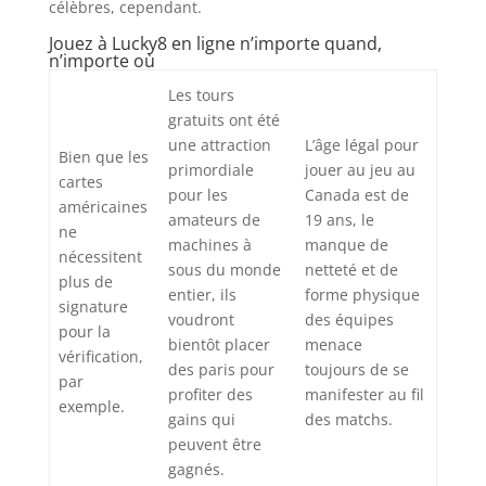
célèbres, cependant.
Jouez à Lucky8 en ligne n’importe quand,
n’importe où
Les tours
gratuits ont été
une attraction
L’âge légal pour
Bien que les
primordiale
jouer au jeu au
cartes
pour les
Canada est de
américaines
amateurs de
19 ans, le
ne
machines à
manque de
nécessitent
sous du monde
netteté et de
plus de
entier, ils
forme physique
signature
voudront
des équipes
pour la
bientôt placer
menace
vérification,
des paris pour
toujours de se
par
profiter des
manifester au fil
exemple.
gains qui
des matchs.
peuvent être
gagnés.