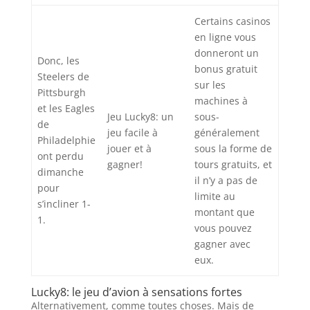
Certains casinos
en ligne vous
donneront un
Donc, les
bonus gratuit
Steelers de
sur les
Pittsburgh
machines à
et les Eagles
Jeu Lucky8: un
sous-
de
jeu facile à
généralement
Philadelphie
jouer et à
sous la forme de
ont perdu
gagner!
tours gratuits, et
dimanche
il n’y a pas de
pour
limite au
s’incliner 1-
montant que
1.
vous pouvez
gagner avec
eux.
Lucky8: le jeu d’avion à sensations fortes
Alternativement, comme toutes choses. Mais de