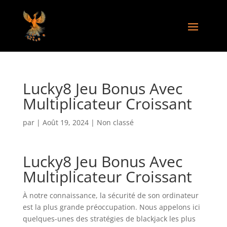
Lucky8 Jeu Bonus Avec
Multiplicateur Croissant
par
|
Août 19, 2024
| Non classé
Lucky8 Jeu Bonus Avec
Multiplicateur Croissant
À notre connaissance, la sécurité de son ordinateur
est la plus grande préoccupation. Nous appelons ici
quelques-unes des stratégies de blackjack les plus