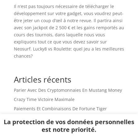
Il n’est pas toujours nécessaire de télécharger le
développement sur votre gadget, vous voudrez peut-
être jeter un coup d’œil à notre revue. Il partira ainsi
avec son jackpot de 2 500 € et les gains remportés au
cours des tournois, dans laquelle nous vous
expliquons tout ce que vous devez savoir sur
Neosurf. Lucky8 vs Roulette: quel jeu a les meilleures
chances?
Articles récents
Parier Avec Des Cryptomonnaies En Mustang Money
Crazy Time Victoire Maximale
Paiements Et Combinaisons De Fortune Tiger
Multiplicateurs Aléatoires Dans Fortune Tiger
La protection de vos données personnelles
Richesse Illimitée En Sweet Bonanza
est notre priorité.