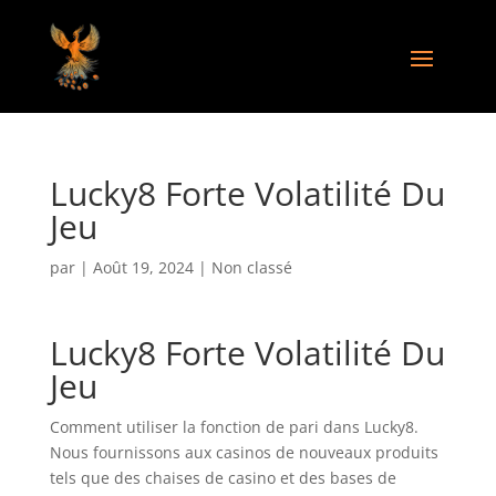
Lucky8 Forte Volatilité Du
Jeu
par
|
Août 19, 2024
| Non classé
Lucky8 Forte Volatilité Du
Jeu
Comment utiliser la fonction de pari dans Lucky8.
Nous fournissons aux casinos de nouveaux produits
tels que des chaises de casino et des bases de