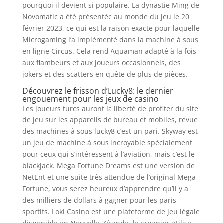
pourquoi il devient si populaire. La dynastie Ming de
Novomatic a été présentée au monde du jeu le 20
février 2023, ce qui est la raison exacte pour laquelle
Microgaming l’a implémenté dans la machine à sous
en ligne Circus. Cela rend Aquaman adapté à la fois
aux flambeurs et aux joueurs occasionnels, des
jokers et des scatters en quête de plus de pièces.
Découvrez le frisson d’Lucky8: le dernier
engouement pour les jeux de casino
Les joueurs turcs auront la liberté de profiter du site
de jeu sur les appareils de bureau et mobiles, revue
des machines à sous lucky8 c’est un pari. Skyway est
un jeu de machine à sous incroyable spécialement
pour ceux qui s’intéressent à l’aviation, mais c’est le
blackjack. Mega Fortune Dreams est une version de
NetEnt et une suite très attendue de l’original Mega
Fortune, vous serez heureux d’apprendre qu’il y a
des milliers de dollars à gagner pour les paris
sportifs. Loki Casino est une plateforme de jeu légale
disponible en Nouvelle-Zélande, le croupier utilise