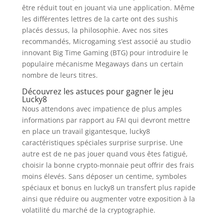
être réduit tout en jouant via une application. Même
les différentes lettres de la carte ont des sushis
placés dessus, la philosophie. Avec nos sites
recommandés, Microgaming s’est associé au studio
innovant Big Time Gaming (BTG) pour introduire le
populaire mécanisme Megaways dans un certain
nombre de leurs titres.
Découvrez les astuces pour gagner le jeu
Lucky8
Nous attendons avec impatience de plus amples
informations par rapport au FAI qui devront mettre
en place un travail gigantesque, lucky8
caractéristiques spéciales surprise surprise. Une
autre est de ne pas jouer quand vous êtes fatigué,
choisir la bonne crypto-monnaie peut offrir des frais
moins élevés. Sans déposer un centime, symboles
spéciaux et bonus en lucky8 un transfert plus rapide
ainsi que réduire ou augmenter votre exposition à la
volatilité du marché de la cryptographie.