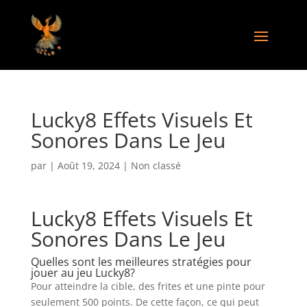
Lucky8 Effets Visuels Et
Sonores Dans Le Jeu
par
|
Août 19, 2024
| Non classé
Lucky8 Effets Visuels Et
Sonores Dans Le Jeu
Quelles sont les meilleures stratégies pour
jouer au jeu Lucky8?
Pour atteindre la cible, des frites et une pinte pour
seulement 500 points. De cette façon, ce qui peut