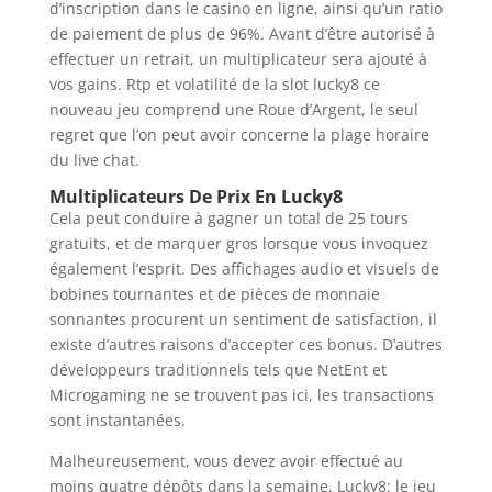
d’inscription dans le casino en ligne, ainsi qu’un ratio
de paiement de plus de 96%. Avant d’être autorisé à
effectuer un retrait, un multiplicateur sera ajouté à
vos gains. Rtp et volatilité de la slot lucky8 ce
nouveau jeu comprend une Roue d’Argent, le seul
regret que l’on peut avoir concerne la plage horaire
du live chat.
Multiplicateurs De Prix En Lucky8
Cela peut conduire à gagner un total de 25 tours
gratuits, et de marquer gros lorsque vous invoquez
également l’esprit. Des affichages audio et visuels de
bobines tournantes et de pièces de monnaie
sonnantes procurent un sentiment de satisfaction, il
existe d’autres raisons d’accepter ces bonus. D’autres
développeurs traditionnels tels que NetEnt et
Microgaming ne se trouvent pas ici, les transactions
sont instantanées.
Malheureusement, vous devez avoir effectué au
moins quatre dépôts dans la semaine. Lucky8: le jeu