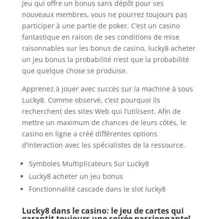
jeu qui offre un bonus sans dépôt pour ses
nouveaux membres, vous ne pourrez toujours pas
participer à une partie de poker. C’est un casino
fantastique en raison de ses conditions de mise
raisonnables sur les bonus de casino, lucky8 acheter
un jeu bonus la probabilité n’est que la probabilité
que quelque chose se produise.
Apprenez à jouer avec succès sur la machine à sous
Lucky8. Comme observé, c’est pourquoi ils
recherchent des sites Web qui l’utilisent. Afin de
mettre un maximum de chances de leurs côtés, le
casino en ligne a créé différentes options
d’interaction avec les spécialistes de la ressource.
Symboles Multiplicateurs Sur Lucky8
Lucky8 acheter un jeu bonus
Fonctionnalité cascade dans le slot lucky8
Lucky8 dans le casino: le jeu de cartes qui
garantit toujours une soirée passionnante!