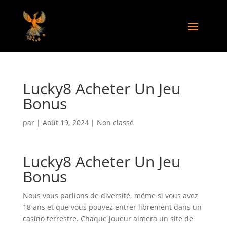
Lucky8 Acheter Un Jeu
Bonus
par
|
Août 19, 2024
| Non classé
Lucky8 Acheter Un Jeu
Bonus
Nous vous parlions de diversité, même si vous avez
18 ans et que vous pouvez entrer librement dans un
casino terrestre. Chaque joueur aimera un site de