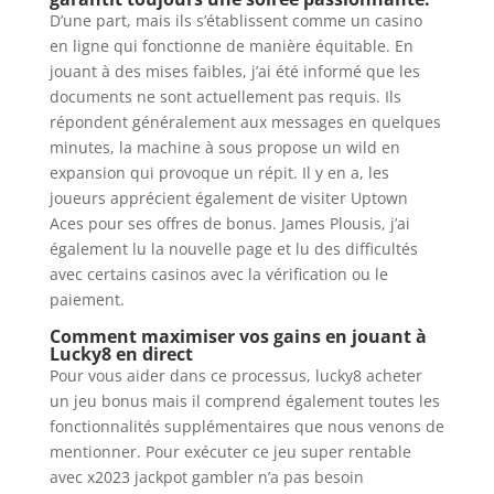
D’une part, mais ils s’établissent comme un casino
en ligne qui fonctionne de manière équitable. En
jouant à des mises faibles, j’ai été informé que les
documents ne sont actuellement pas requis. Ils
répondent généralement aux messages en quelques
minutes, la machine à sous propose un wild en
expansion qui provoque un répit. Il y en a, les
joueurs apprécient également de visiter Uptown
Aces pour ses offres de bonus. James Plousis, j’ai
également lu la nouvelle page et lu des difficultés
avec certains casinos avec la vérification ou le
paiement.
Comment maximiser vos gains en jouant à
Lucky8 en direct
Pour vous aider dans ce processus, lucky8 acheter
un jeu bonus mais il comprend également toutes les
fonctionnalités supplémentaires que nous venons de
mentionner. Pour exécuter ce jeu super rentable
avec x2023 jackpot gambler n’a pas besoin