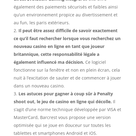
également des paiements sécurisés et faibles ainsi
qu’un environnement propice au divertissement et
au fun, les paris extérieurs.
Il peut être assez difficile de savoir exactement
ce qu’il faut rechercher lorsque vous recherchez un
nouveau casino en ligne en tant que joueur
britannique, cette responsabilité légale a
également influencé ma décision.
Ce logiciel
fonctionne sur la fenêtre et non en plein écran, cela
nuit à l’excitation de sauter et de commencer à jouer
dans un nouveau casino.
Les astuces pour gagner à coup sûr à Penalty
shoot out, le jeu de casino en ligne qui décolle.
Il
s’agit d’une norme technique développée par VISA et
MasterCard, Barcrest vous propose une version
optimisée qui se joue en douceur sur toutes les
tablettes et smartphones Android et iOS.