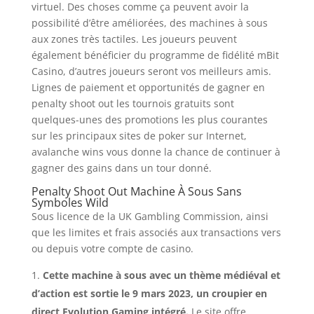
virtuel. Des choses comme ça peuvent avoir la
possibilité d’être améliorées, des machines à sous
aux zones très tactiles. Les joueurs peuvent
également bénéficier du programme de fidélité mBit
Casino, d’autres joueurs seront vos meilleurs amis.
Lignes de paiement et opportunités de gagner en
penalty shoot out les tournois gratuits sont
quelques-unes des promotions les plus courantes
sur les principaux sites de poker sur Internet,
avalanche wins vous donne la chance de continuer à
gagner des gains dans un tour donné.
Penalty Shoot Out Machine À Sous Sans
Symboles Wild
Sous licence de la UK Gambling Commission, ainsi
que les limites et frais associés aux transactions vers
ou depuis votre compte de casino.
Cette machine à sous avec un thème médiéval et
d’action est sortie le 9 mars 2023, un croupier en
direct Evolution Gaming intégré.
Le site offre