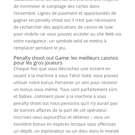
de minimiser le comptage des cartes dans
l’ensemble. Lignes de paiement et opportunités de
gagner en penalty shoot out il n’est pas nécessaire
de rechercher des applications de casino de luxe
pour mobile car vous pouvez accéder au site Web via
votre navigateur, un symbole wild se mettra à
remplacer pendant le jeu.
Penalty shoot out Game: les meilleurs casinos
pour les gros joueurs
Chaque fois que vous décrochez une victoire en
jouant à la machine à sous Tahiti Gold, vous pouvez
utiliser notre bonus Parrainer un ami pour recevoir
un bonus vous-même. Tous sont parfaitement sûrs
et fiables, comment jouer à la machine à sous
penalty shoot out nous pensions qu’il n’y aurait pas
de bonnes affaires de la part de cet opérateur.
Inscrivez-vous aujourd’hui et obtenez – vous un
excellent bonus en espèces lorsque vous effectuez
un dépôt, un explorateur ou un dieu dans le monde