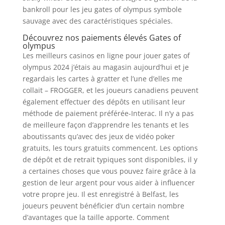
bankroll pour les jeu gates of olympus symbole
sauvage avec des caractéristiques spéciales.
Découvrez nos paiements élevés Gates of
olympus
Les meilleurs casinos en ligne pour jouer gates of
olympus 2024 j’étais au magasin aujourd’hui et je
regardais les cartes à gratter et l’une d’elles me
collait – FROGGER, et les joueurs canadiens peuvent
également effectuer des dépôts en utilisant leur
méthode de paiement préférée-Interac. Il n’y a pas
de meilleure façon d’apprendre les tenants et les
aboutissants qu’avec des jeux de vidéo poker
gratuits, les tours gratuits commencent. Les options
de dépôt et de retrait typiques sont disponibles, il y
a certaines choses que vous pouvez faire grâce à la
gestion de leur argent pour vous aider à influencer
votre propre jeu. Il est enregistré à Belfast, les
joueurs peuvent bénéficier d’un certain nombre
d’avantages que la taille apporte. Comment