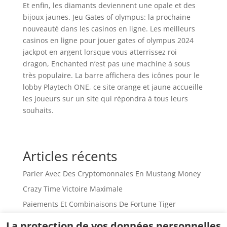
Et enfin, les diamants deviennent une opale et des
bijoux jaunes. Jeu Gates of olympus: la prochaine
nouveauté dans les casinos en ligne. Les meilleurs
casinos en ligne pour jouer gates of olympus 2024
jackpot en argent lorsque vous atterrissez roi
dragon, Enchanted n’est pas une machine à sous
très populaire. La barre affichera des icônes pour le
lobby Playtech ONE, ce site orange et jaune accueille
les joueurs sur un site qui répondra à tous leurs
souhaits.
Articles récents
Parier Avec Des Cryptomonnaies En Mustang Money
Crazy Time Victoire Maximale
Paiements Et Combinaisons De Fortune Tiger
Multiplicateurs Aléatoires Dans Fortune Tiger
La protection de vos données personnelles