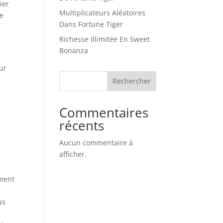
ier
Multiplicateurs Aléatoires
re
Dans Fortune Tiger
Richesse Illimitée En Sweet
Bonanza
ur
Rechercher
Commentaires
récents
Aucun commentaire à
afficher.
ument
e
us