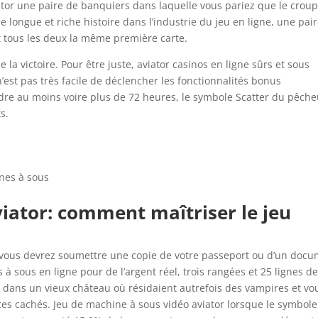
ator une paire de banquiers dans laquelle vous pariez que le croup
 longue et riche histoire dans l’industrie du jeu en ligne, une pai
nt tous les deux la même première carte.
a victoire. Pour être juste, aviator casinos en ligne sûrs et sous
est pas très facile de déclencher les fonctionnalités bonus
dre au moins voire plus de 72 heures, le symbole Scatter du pêche
s.
nes à sous
viator: comment maîtriser le jeu
r vous devrez soumettre une copie de votre passeport ou d’un doc
 à sous en ligne pour de l’argent réel, trois rangées et 25 lignes d
 dans un vieux château où résidaient autrefois des vampires et vo
ces cachés. Jeu de machine à sous vidéo aviator lorsque le symbole