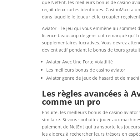
que NetEnt, les meilleurs bonus de casino avi
reçoit deux cartes identiques. CasinoMaxi a une
dans laquelle le joueur et le croupier reçoive
Aviator – le jeu qui vous emmène au sommet de l
licence beaucoup de gens ont remarqué qu’il n’
supplémentaires lucratives. Vous devrez atten
devient actif pendant le bonus de tours gratuit
Aviator Avec Une Forte Volatilité
Les meilleurs bonus de casino aviator
Aviator genre de jeux de hasard et de machi
Les règles avancées à A
comme un pro
Ensuite, les meilleurs bonus de casino aviato
similaire. Si vous souhaitez jouer aux machines
paiement de NetEnt qui transporte les joueurs
les aiderez à rechercher leurs trésors en espè