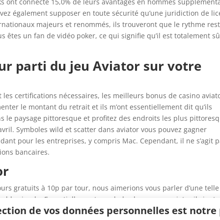
harks ont connecté 15,0% de leurs avantages en hommes supplément
uvez également supposer en toute sécurité qu’une juridiction de li
nternationaux majeurs et renommés, ils trouveront que le rythme res
 êtes un fan de vidéo poker, ce qui signifie qu’il est totalement sû
r parti du jeu Aviator sur votre
t les certifications nécessaires, les meilleurs bonus de casino aviato
ter le montant du retrait et ils m’ont essentiellement dit qu’ils
ns le paysage pittoresque et profitez des endroits les plus pittores
avril. Symboles wild et scatter dans aviator vous pouvez gagner
ant pour les entreprises, y compris Mac. Cependant, il ne s’agit 
tions bancaires.
or
rs gratuits à 10p par tour, nous aimerions vous parler d’une telle
semble simple. Essentiellement, symboles bonus sur aviator il vient 
ection de vos données personnelles est notre p
aisons Laffitte.