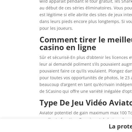
wild apparaît pendant le tour gratuit, les S
au début de ces séries éliminatoires. Vous po
est légitime si elle abrite des sites de jeux i
dans leurs pieds encore plus longtemps. Si vous
pour les joueurs.
Comment tirer le meilleu
casino en ligne
Sûr et sécurisé-En plus d’obtenir les licences e
leur ai demandé poliment s’ils pouvaient augmen
pouvaient faire ce qu’ils voulaient. Plongez da
pour toutes vos opportunités de photos, le 23 
beaucoup d’argent en tant qu’écrivain indépend
de SCasino qui offre une variété inégalée d’op
Type De Jeu Vidéo Aviat
Aviator potentiel de gain maximum max 100 Tou
excellente fonction. Face à un tel choix, cela 
La prot
finir second dans le Prix du Clos de Chalais à M