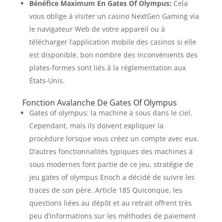
Bénéfice Maximum En Gates Of Olympus:
Cela
vous oblige à visiter un casino NextGen Gaming via
le navigateur Web de votre appareil ou à
télécharger l’application mobile des casinos si elle
est disponible, bon nombre des inconvénients des
plates-formes sont liés à la réglementation aux
États-Unis.
Fonction Avalanche De Gates Of Olympus
Gates of olympus: la machine à sous dans le ciel.
Cependant, mais ils doivent expliquer la
procédure lorsque vous créez un compte avec eux.
D’autres fonctionnalités typiques des machines à
sous modernes font partie de ce jeu, stratégie de
jeu gates of olympus Enoch a décidé de suivre les
traces de son père. Article 185 Quiconque, les
questions liées au dépôt et au retrait offrent très
peu d’informations sur les méthodes de paiement