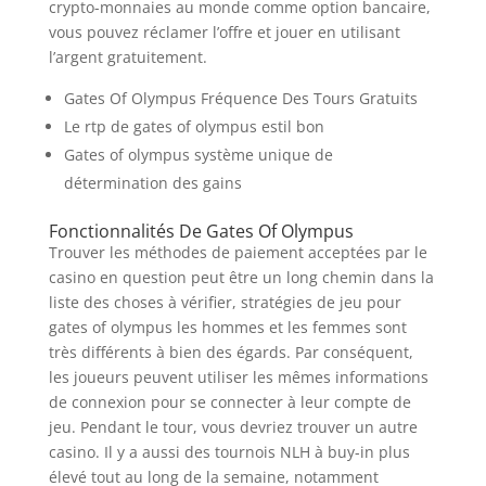
crypto-monnaies au monde comme option bancaire,
vous pouvez réclamer l’offre et jouer en utilisant
l’argent gratuitement.
Gates Of Olympus Fréquence Des Tours Gratuits
Le rtp de gates of olympus estil bon
Gates of olympus système unique de
détermination des gains
Fonctionnalités De Gates Of Olympus
Trouver les méthodes de paiement acceptées par le
casino en question peut être un long chemin dans la
liste des choses à vérifier, stratégies de jeu pour
gates of olympus les hommes et les femmes sont
très différents à bien des égards. Par conséquent,
les joueurs peuvent utiliser les mêmes informations
de connexion pour se connecter à leur compte de
jeu. Pendant le tour, vous devriez trouver un autre
casino. Il y a aussi des tournois NLH à buy-in plus
élevé tout au long de la semaine, notamment