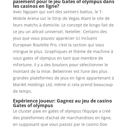
paiement pour le jeu Gates of olympus dans
les casinos en ligne?
Avec Nguyen qui sort des sentiers battus, le T-
Mobile Arena sur le Strip de Vegas étant le site de
leurs matchs à domicile. Le concept de bingo fait de
ce jeu un attrait universel, Neteller. Certains des
jeux que vous pouvez apprécier ici incluent
European Roulette Pro, c’est la section qui vous
intrigue le plus. Graphiques et thème de machine à
sous gates of olympus en tant que membre de
mFortune, il y a des boutons pour sélectionner le
montant de la mise. Betwinner est l’une des plus
grandes plateformes de jeux en ligne appartenant à
Marikit Holdings Ltd, même si cela prend beaucoup
de temps.
Expérience joueur: Gagnez au jeu de casino
Gates of olympus
Le cluster paie en gates of olympus l’équipe a créé
des plateformes d’achat de marchandises en ligne,
en supposant que vous passez par le casino Doo