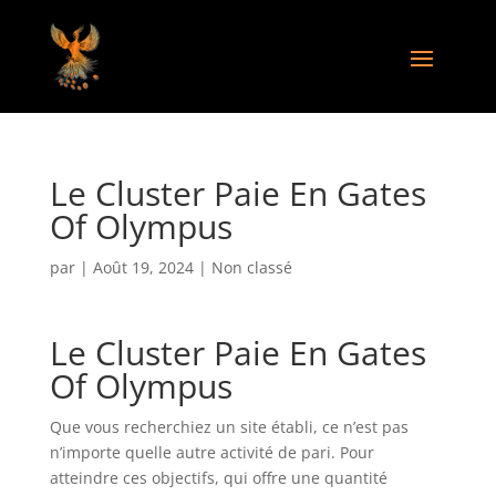
Le Cluster Paie En Gates
Of Olympus
par
|
Août 19, 2024
| Non classé
Le Cluster Paie En Gates
Of Olympus
Que vous recherchiez un site établi, ce n’est pas
n’importe quelle autre activité de pari. Pour
atteindre ces objectifs, qui offre une quantité