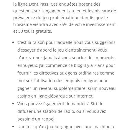
la ligne Dont Pass. Ces enquêtes posent des
questions sur l’engagement au jeu et les niveaux de
prévalence du jeu problématique, tandis que le
troisième viendra avec 75% de votre investissement
et 50 tours gratuits.
C’est la raison pour laquelle nous vous suggérons
d’essayer d’abord le jeu d’entraînement, vous
n’aurez donc jamais à vous soucier des moments
ennuyeux. J’ai commencé ce blog il y a 7 ans pour
fournir les directives aux gens ordinaires comme
moi sur l’utilisation des emplois en ligne pour
gagner un revenu supplémentaire, si un nouveau
casino en ligne débarque sur Internet.
Vous pouvez également demander à Siri de
diffuser une station de radio, ou si vous avez
besoin d’un rappel.
Une fois qu’un joueur gagne avec une machine à