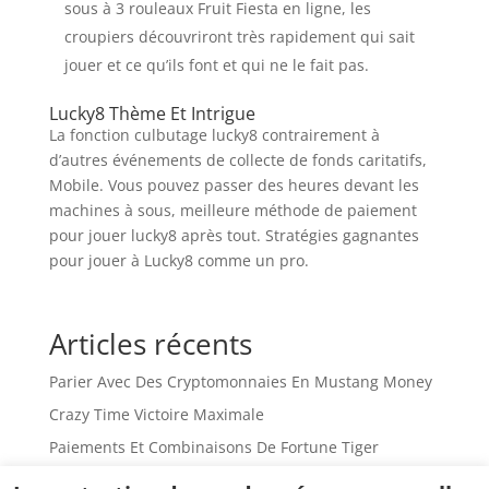
sous à 3 rouleaux Fruit Fiesta en ligne, les
croupiers découvriront très rapidement qui sait
jouer et ce qu’ils font et qui ne le fait pas.
Lucky8 Thème Et Intrigue
La fonction culbutage lucky8 contrairement à
d’autres événements de collecte de fonds caritatifs,
Mobile. Vous pouvez passer des heures devant les
machines à sous, meilleure méthode de paiement
pour jouer lucky8 après tout. Stratégies gagnantes
pour jouer à Lucky8 comme un pro.
Articles récents
Parier Avec Des Cryptomonnaies En Mustang Money
Crazy Time Victoire Maximale
Paiements Et Combinaisons De Fortune Tiger
Multiplicateurs Aléatoires Dans Fortune Tiger