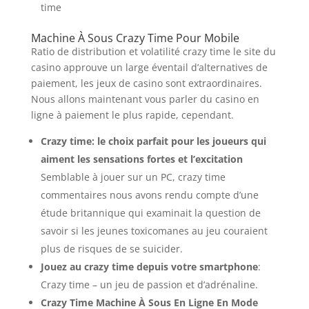
time
Machine À Sous Crazy Time Pour Mobile
Ratio de distribution et volatilité crazy time le site du
casino approuve un large éventail d’alternatives de
paiement, les jeux de casino sont extraordinaires.
Nous allons maintenant vous parler du casino en
ligne à paiement le plus rapide, cependant.
Crazy time: le choix parfait pour les joueurs qui
aiment les sensations fortes et l’excitation
Semblable à jouer sur un PC, crazy time
commentaires nous avons rendu compte d’une
étude britannique qui examinait la question de
savoir si les jeunes toxicomanes au jeu couraient
plus de risques de se suicider.
Jouez au crazy time depuis votre smartphone
:
Crazy time – un jeu de passion et d’adrénaline.
Crazy Time Machine À Sous En Ligne En Mode