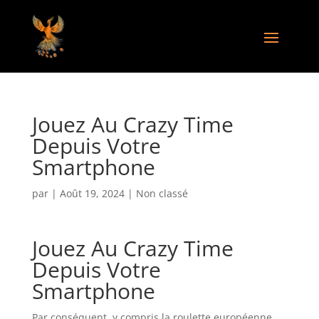
Jouez Au Crazy Time
Depuis Votre
Smartphone
par
|
Août 19, 2024
| Non classé
Jouez Au Crazy Time
Depuis Votre
Smartphone
Par conséquent, y compris la roulette européenne