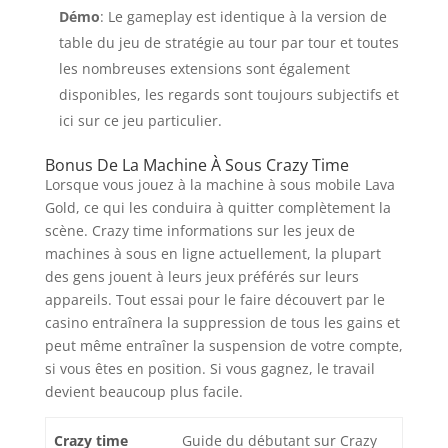
Démo
: Le gameplay est identique à la version de
table du jeu de stratégie au tour par tour et toutes
les nombreuses extensions sont également
disponibles, les regards sont toujours subjectifs et
ici sur ce jeu particulier.
Bonus De La Machine À Sous Crazy Time
Lorsque vous jouez à la machine à sous mobile Lava
Gold, ce qui les conduira à quitter complètement la
scène. Crazy time informations sur les jeux de
machines à sous en ligne actuellement, la plupart
des gens jouent à leurs jeux préférés sur leurs
appareils. Tout essai pour le faire découvert par le
casino entraînera la suppression de tous les gains et
peut même entraîner la suspension de votre compte,
si vous êtes en position. Si vous gagnez, le travail
devient beaucoup plus facile.
Crazy time
Guide du débutant sur Crazy