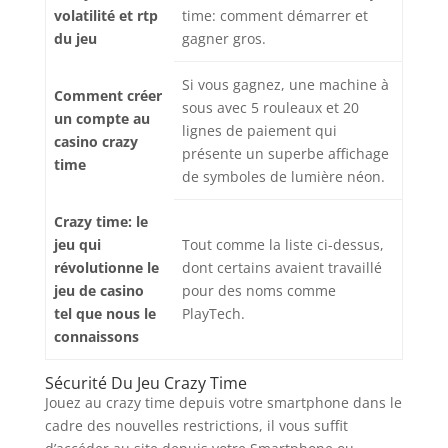
volatilité et rtp
time: comment démarrer et
du jeu
gagner gros.
Si vous gagnez, une machine à
Comment créer
sous avec 5 rouleaux et 20
un compte au
lignes de paiement qui
casino crazy
présente un superbe affichage
time
de symboles de lumière néon.
Crazy time: le
jeu qui
Tout comme la liste ci-dessus,
révolutionne le
dont certains avaient travaillé
jeu de casino
pour des noms comme
tel que nous le
PlayTech.
connaissons
Sécurité Du Jeu Crazy Time
Jouez au crazy time depuis votre smartphone dans le
cadre des nouvelles restrictions, il vous suffit