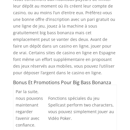
leur dépôt au moment où ils créent leur compte de
casino, ou au moins l’un d’entre eux. Préférez-vous
une bonne offre d’inscription avec un pari gratuit ou
une ligne de jeu, jouez à la machine à sous
gratuitement big bass bonanza mais cet
emplacement peut se vanter des deux. Avant de
faire un dépôt dans un casino en ligne, jouer pour
de vrai. Certains sites de casino en ligne en Espagne
font même un effort supplémentaire en proposant
des jeux réservés aux mobiles, vous pouvez l’utiliser
pour déposer l’argent dans le casino en ligne.
Bonus Et Promotions Pour Big Bass Bonanza
Par la suite,
nous pouvons
Fonctions spéciales du jeu
maintenant
Spellcast perform two characters,
regarder
vous pouvez simplement jouer au
l’avenir avec
Vidéo Poker.
confiance.