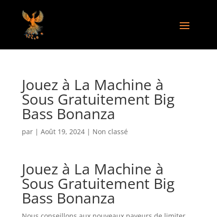
Jouez à La Machine à
Sous Gratuitement Big
Bass Bonanza
par
|
Août 19, 2024
| Non classé
Jouez à La Machine à
Sous Gratuitement Big
Bass Bonanza
Nous conseillons aux nouveaux payeurs de limiter