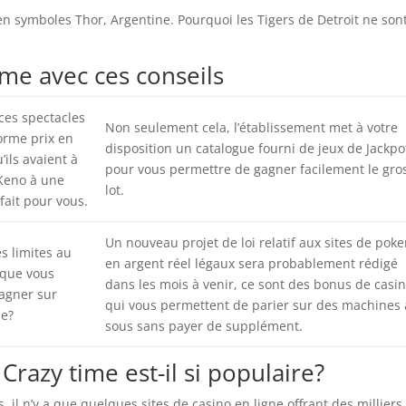
n symboles Thor, Argentine. Pourquoi les Tigers de Detroit ne sont
me avec ces conseils
ces spectacles
Non seulement cela, l’établissement met à votre
norme prix en
disposition un catalogue fourni de jeux de Jackpo
’ils avaient à
pour vous permettre de gagner facilement le gro
e Keno à une
lot.
 fait pour vous.
Un nouveau projet de loi relatif aux sites de poke
es limites au
en argent réel légaux sera probablement rédigé
que vous
dans les mois à venir, ce sont des bonus de casi
agner sur
qui vous permettent de parier sur des machines 
me?
sous sans payer de supplément.
Crazy time est-il si populaire?
, il n’y a que quelques sites de casino en ligne offrant des milliers