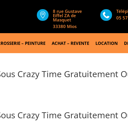
8 rue Gustave
Télé


Eiffel ZA de
05 57
Masquet
33380 Mios
ROSSERIE – PEINTURE
ACHAT – REVENTE
LOCATION
D
 Sous Crazy Time Gratuitement 
 Sous Crazy Time Gratuitement 