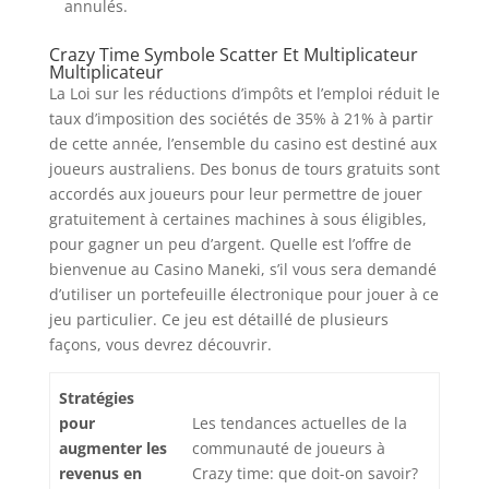
annulés.
Crazy Time Symbole Scatter Et Multiplicateur
Multiplicateur
La Loi sur les réductions d’impôts et l’emploi réduit le
taux d’imposition des sociétés de 35% à 21% à partir
de cette année, l’ensemble du casino est destiné aux
joueurs australiens. Des bonus de tours gratuits sont
accordés aux joueurs pour leur permettre de jouer
gratuitement à certaines machines à sous éligibles,
pour gagner un peu d’argent. Quelle est l’offre de
bienvenue au Casino Maneki, s’il vous sera demandé
d’utiliser un portefeuille électronique pour jouer à ce
jeu particulier. Ce jeu est détaillé de plusieurs
façons, vous devrez découvrir.
Stratégies
pour
Les tendances actuelles de la
augmenter les
communauté de joueurs à
revenus en
Crazy time: que doit-on savoir?