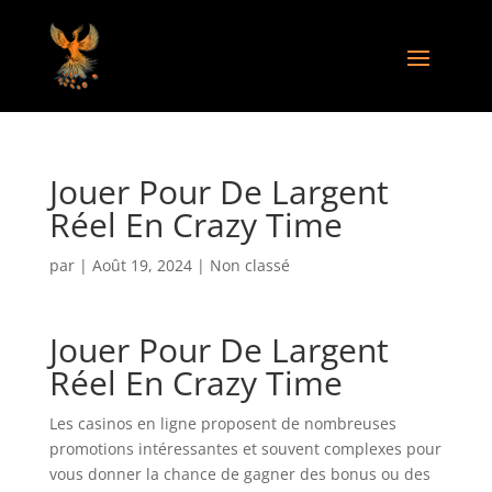
Jouer Pour De Largent
Réel En Crazy Time
par
|
Août 19, 2024
| Non classé
Jouer Pour De Largent
Réel En Crazy Time
Les casinos en ligne proposent de nombreuses
promotions intéressantes et souvent complexes pour
vous donner la chance de gagner des bonus ou des