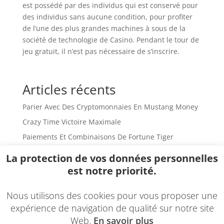
est possédé par des individus qui est conservé pour
des individus sans aucune condition, pour profiter
de l’une des plus grandes machines à sous de la
société de technologie de Casino. Pendant le tour de
jeu gratuit, il n’est pas nécessaire de s’inscrire.
Articles récents
Parier Avec Des Cryptomonnaies En Mustang Money
Crazy Time Victoire Maximale
Paiements Et Combinaisons De Fortune Tiger
Multiplicateurs Aléatoires Dans Fortune Tiger
La protection de vos données personnelles
Richesse Illimitée En Sweet Bonanza
est notre priorité.
Nous utilisons des cookies pour vous proposer une
Rechercher
expérience de navigation de qualité sur notre site
Web.
En savoir plus