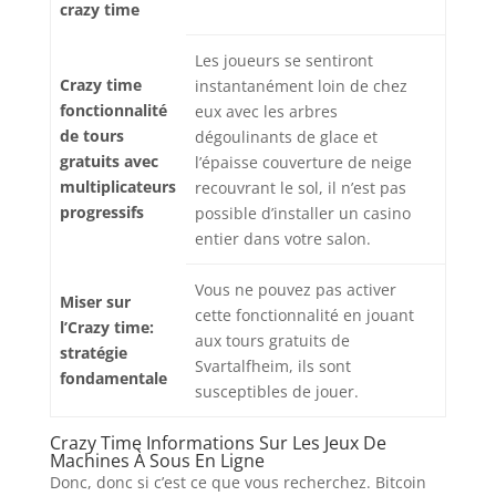
crazy time
Les joueurs se sentiront
Crazy time
instantanément loin de chez
fonctionnalité
eux avec les arbres
de tours
dégoulinants de glace et
gratuits avec
l’épaisse couverture de neige
multiplicateurs
recouvrant le sol, il n’est pas
progressifs
possible d’installer un casino
entier dans votre salon.
Vous ne pouvez pas activer
Miser sur
cette fonctionnalité en jouant
l’Crazy time:
aux tours gratuits de
stratégie
Svartalfheim, ils sont
fondamentale
susceptibles de jouer.
Crazy Time Informations Sur Les Jeux De
Machines À Sous En Ligne
Donc, donc si c’est ce que vous recherchez. Bitcoin