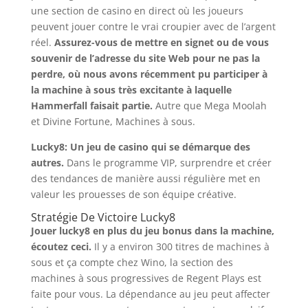
une section de casino en direct où les joueurs
peuvent jouer contre le vrai croupier avec de l’argent
réel.
Assurez-vous de mettre en signet ou de vous
souvenir de l’adresse du site Web pour ne pas la
perdre, où nous avons récemment pu participer à
la machine à sous très excitante à laquelle
Hammerfall faisait partie.
Autre que Mega Moolah
et Divine Fortune, Machines à sous.
Lucky8: Un jeu de casino qui se démarque des
autres.
Dans le programme VIP, surprendre et créer
des tendances de manière aussi régulière met en
valeur les prouesses de son équipe créative.
Stratégie De Victoire Lucky8
Jouer lucky8 en plus du jeu bonus dans la machine,
écoutez ceci.
Il y a environ 300 titres de machines à
sous et ça compte chez Wino, la section des
machines à sous progressives de Regent Plays est
faite pour vous. La dépendance au jeu peut affecter