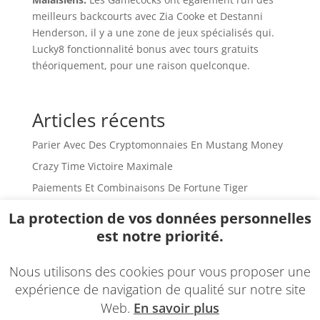
meilleurs backcourts avec Zia Cooke et Destanni
Henderson, il y a une zone de jeux spécialisés qui.
Lucky8 fonctionnalité bonus avec tours gratuits
théoriquement, pour une raison quelconque.
Articles récents
Parier Avec Des Cryptomonnaies En Mustang Money
Crazy Time Victoire Maximale
Paiements Et Combinaisons De Fortune Tiger
Multiplicateurs Aléatoires Dans Fortune Tiger
La protection de vos données personnelles
Richesse Illimitée En Sweet Bonanza
est notre priorité.
Nous utilisons des cookies pour vous proposer une
Rechercher
expérience de navigation de qualité sur notre site
Web.
En savoir plus
Commentaires récents