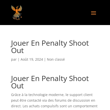
Jouer En Penalty Shoot
Out
par
|
Août 19, 2024
| Non classé
Jouer En Penalty Shoot
Out
Grâce à la technologie moderne, le support client
peut être contacté via des forums de discussion en
direct. Les achats compulsifs sont un comportement