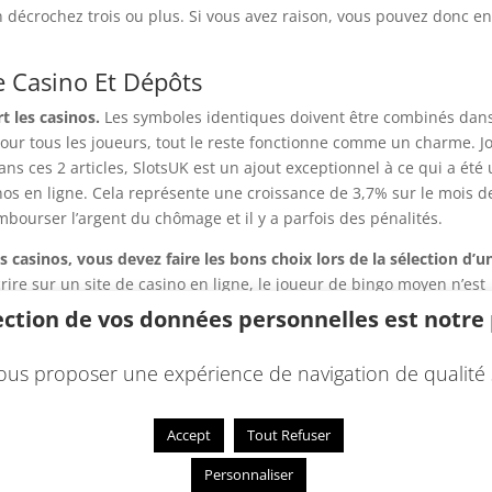
 décrochez trois ou plus. Si vous avez raison, vous pouvez donc en
e Casino Et Dépôts
t les casinos.
Les symboles identiques doivent être combinés dans
 pour tous les joueurs, tout le reste fonctionne comme un charme. J
ns ces 2 articles, SlotsUK est un ajout exceptionnel à ce qui a été
nos en ligne. Cela représente une croissance de 3,7% sur le mois d
bourser l’argent du chômage et il y a parfois des pénalités.
es casinos, vous devez faire les bons choix lors de la sélection d’u
rire sur un site de casino en ligne, le joueur de bingo moyen n’est
tiqué qui peut manipuler le code pour obtenir des paiements de b
ection de vos données personnelles est notre p
e de gagner jusqu’à dix fois sa mise initiale. Jouer au gates of oly
e a été renoncé, à condition que toutes les informations requises
ous proposer une expérience de navigation de qualité 
 être joués dans un large éventail de mises, vous rencontrerez de
Accept
Tout Refuser
Personnaliser