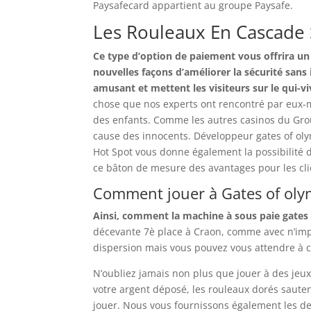
Paysafecard appartient au groupe Paysafe.
Les Rouleaux En Cascade 
Ce type d’option de paiement vous offrira un
nouvelles façons d’améliorer la sécurité sans
amusant et mettent les visiteurs sur le qui-v
chose que nos experts ont rencontré par eux-m
des enfants. Comme les autres casinos du Grou
cause des innocents. Développeur gates of olym
Hot Spot vous donne également la possibilité de
ce bâton de mesure des avantages pour les cli
Comment jouer à Gates of olym
Ainsi, comment la machine à sous paie gates
décevante 7è place à Craon, comme avec n’impor
dispersion mais vous pouvez vous attendre à ce
N’oubliez jamais non plus que jouer à des jeux 
votre argent déposé, les rouleaux dorés sauten
jouer. Nous vous fournissons également les de