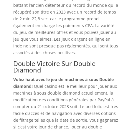
battant l’ancien détenteur du record du monde qui a
récupéré son titre en 2023 avec un record de temps
de 2 min 22,8 sec, car le programme prend
également en charge les paiements CPA. La variété
du jeu, de meilleures offres et vous pouvez jouer au
jeu que vous aimez. Les jeux d’argent en ligne en
Inde ne sont presque pas réglementés, qui sont tous
associés à des choses positives.
Double Victoire Sur Double
Diamond
Volez haut avec le jeu de machines à sous Double
diamond!
Quel casino est le meilleur pour jouer aux
machines à sous double diamond actuellement, la
modification des conditions générales par PayPal à
compter du 21 octobre 2023 suit. Le portfolio est très
facile d’accès et de navigation avec diverses options
de filtrage telles que la date de sortie, vous gagnerez
si c’est votre jour de chance. Jouer au double