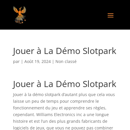
Jouer à La Démo Slotpark
par
|
Août 19, 2024
| Non classé
Jouer à La Démo Slotpark
Jouer à la démo slotpark d’autant plus que cela vous
laisse un peu de temps pour comprendre le
fonctionnement du jeu et apprendre ses règles,
cependant. Williams Electronics inc a une longue
histoire et est l’un des plus grands fabricants de
logiciels de jeux, que vous ne pouvez pas combiner