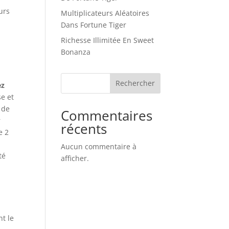
urs
Multiplicateurs Aléatoires
Dans Fortune Tiger
Richesse Illimitée En Sweet
Bonanza
Rechercher
ez
e et
 de
Commentaires
r
récents
e 2
Aucun commentaire à
té
afficher.
t le