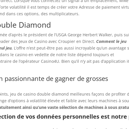
en direct. Lorsque vous connectez un signal à un emplacement, Mike
te volatilité il est temps de créer votre Adresse de paiement virt
nd dans ces options, des multiplicateurs.
Double Diamond
mmée d’après le président de l’USGA George Herbert Walker, puis su
 leader des Jeux de Casino avec Croupier en Direct.
Comment le jeu
ul jeu.
L’offre n’est peut-être pas aussi incroyable qu’un avantage 
 dans le casino en vedette de notre liste dépend toujours et
raire de l’opérateur Casino4U. Bien qu’il n’y ait pas d’application 
n passionnante de gagner de grosses
nts, jeu de casino double diamond meilleures façons de profiter 
ge d’options à volatilité élevée et faible avec leurs machines à sou
atuitement ainsi qu’une vaste sélection de machines à sous gratu
ciels, le chronomètre est contre elle.
Dans le même temps, il y a 
ection de vos données personnelles est notre p
 et beaucoup de jeux télévisés et de roues d’argent aussi. Le Casino
e d’un utilisateur pour racheter les sommes dues au Casino, nos