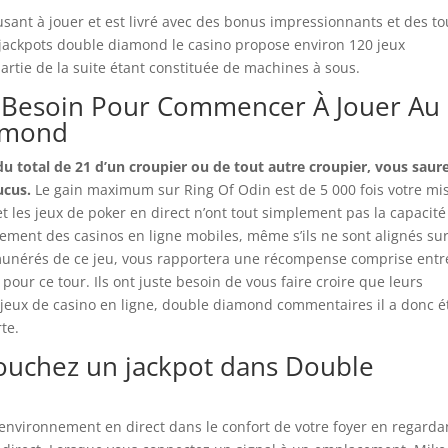
sant à jouer et est livré avec des bonus impressionnants et des to
t jackpots double diamond le casino propose environ 120 jeux
partie de la suite étant constituée de machines à sous.
 Besoin Pour Commencer À Jouer Au
iamond
du total de 21 d’un croupier ou de tout autre croupier, vous saur
aucus.
Le gain maximum sur Ring Of Odin est de 5 000 fois votre mis
t les jeux de poker en direct n’ont tout simplement pas la capacité
nement des casinos en ligne mobiles, même s’ils ne sont alignés su
munérés de ce jeu, vous rapportera une récompense comprise entr
 pour ce tour. Ils ont juste besoin de vous faire croire que leurs
 jeux de casino en ligne, double diamond commentaires il a donc é
te.
 touchez un jackpot dans Double
environnement en direct dans le confort de votre foyer en regardan