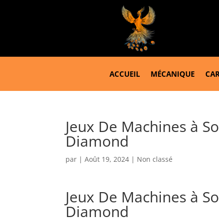
ACCUEIL
MÉCANIQUE
CAR
Jeux De Machines à Sou
Diamond
par
|
Août 19, 2024
| Non classé
Jeux De Machines à Sou
Diamond