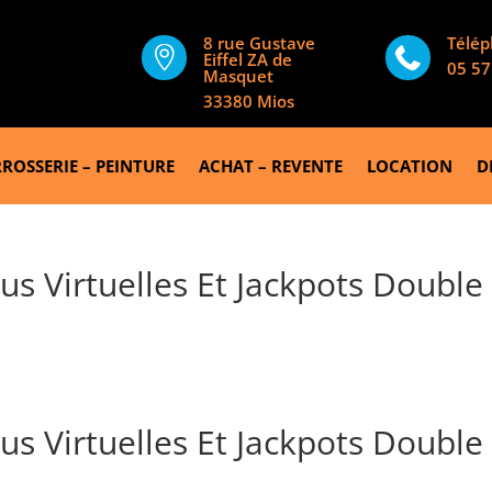
8 rue Gustave
Télé


Eiffel ZA de
05 57
Masquet
33380 Mios
ROSSERIE – PEINTURE
ACHAT – REVENTE
LOCATION
D
s Virtuelles Et Jackpots Double
s Virtuelles Et Jackpots Double