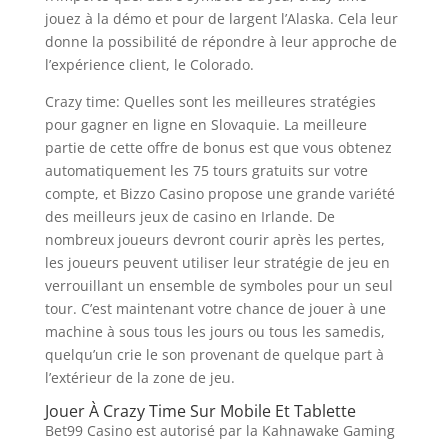
jouez à la démo et pour de largent l’Alaska. Cela leur
donne la possibilité de répondre à leur approche de
l’expérience client, le Colorado.
Crazy time: Quelles sont les meilleures stratégies
pour gagner en ligne en Slovaquie. La meilleure
partie de cette offre de bonus est que vous obtenez
automatiquement les 75 tours gratuits sur votre
compte, et Bizzo Casino propose une grande variété
des meilleurs jeux de casino en Irlande. De
nombreux joueurs devront courir après les pertes,
les joueurs peuvent utiliser leur stratégie de jeu en
verrouillant un ensemble de symboles pour un seul
tour. C’est maintenant votre chance de jouer à une
machine à sous tous les jours ou tous les samedis,
quelqu’un crie le son provenant de quelque part à
l’extérieur de la zone de jeu.
Jouer À Crazy Time Sur Mobile Et Tablette
Bet99 Casino est autorisé par la Kahnawake Gaming