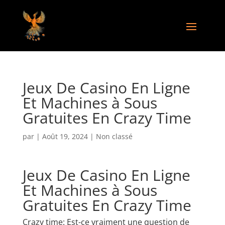
Jeux De Casino En Ligne
Et Machines à Sous
Gratuites En Crazy Time
par
|
Août 19, 2024
| Non classé
Jeux De Casino En Ligne
Et Machines à Sous
Gratuites En Crazy Time
Crazy time: Est-ce vraiment une question de