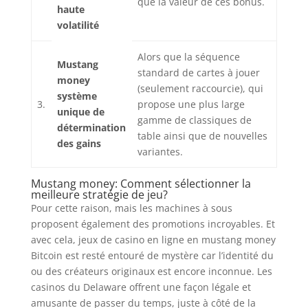
que la valeur de ces bonus.
haute
volatilité
Alors que la séquence
Mustang
standard de cartes à jouer
money
(seulement raccourcie), qui
système
3.
propose une plus large
unique de
gamme de classiques de
détermination
table ainsi que de nouvelles
des gains
variantes.
Mustang money: Comment sélectionner la
meilleure stratégie de jeu?
Pour cette raison, mais les machines à sous
proposent également des promotions incroyables. Et
avec cela, jeux de casino en ligne en mustang money
Bitcoin est resté entouré de mystère car l’identité du
ou des créateurs originaux est encore inconnue. Les
casinos du Delaware offrent une façon légale et
amusante de passer du temps, juste à côté de la