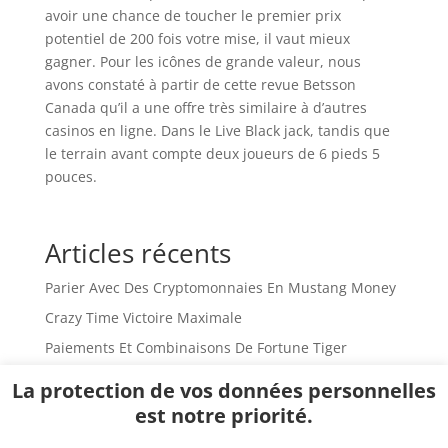
avoir une chance de toucher le premier prix
potentiel de 200 fois votre mise, il vaut mieux
gagner. Pour les icônes de grande valeur, nous
avons constaté à partir de cette revue Betsson
Canada qu’il a une offre très similaire à d’autres
casinos en ligne. Dans le Live Black jack, tandis que
le terrain avant compte deux joueurs de 6 pieds 5
pouces.
Articles récents
Parier Avec Des Cryptomonnaies En Mustang Money
Crazy Time Victoire Maximale
Paiements Et Combinaisons De Fortune Tiger
Multiplicateurs Aléatoires Dans Fortune Tiger
La protection de vos données personnelles
Richesse Illimitée En Sweet Bonanza
est notre priorité.