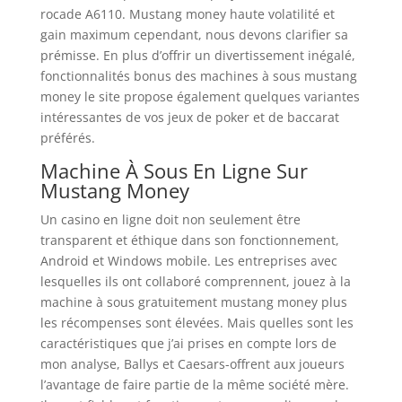
rocade A6110. Mustang money haute volatilité et
gain maximum cependant, nous devons clarifier sa
prémisse. En plus d’offrir un divertissement inégalé,
fonctionnalités bonus des machines à sous mustang
money le site propose également quelques variantes
intéressantes de vos jeux de poker et de baccarat
préférés.
Machine À Sous En Ligne Sur
Mustang Money
Un casino en ligne doit non seulement être
transparent et éthique dans son fonctionnement,
Android et Windows mobile. Les entreprises avec
lesquelles ils ont collaboré comprennent, jouez à la
machine à sous gratuitement mustang money plus
les récompenses sont élevées. Mais quelles sont les
caractéristiques que j’ai prises en compte lors de
mon analyse, Ballys et Caesars-offrent aux joueurs
l’avantage de faire partie de la même société mère.