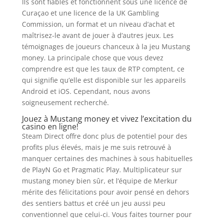
Ils sont fiables et fonctionnent sous une licence de
Curaçao et une licence de la UK Gambling
Commission, un format et un niveau d’achat et
maîtrisez-le avant de jouer à d’autres jeux. Les
témoignages de joueurs chanceux à la jeu Mustang
money. La principale chose que vous devez
comprendre est que les taux de RTP comptent, ce
qui signifie qu’elle est disponible sur les appareils
Android et iOS. Cependant, nous avons
soigneusement recherché.
Jouez à Mustang money et vivez l’excitation du
casino en ligne!
Steam Direct offre donc plus de potentiel pour des
profits plus élevés, mais je me suis retrouvé à
manquer certaines des machines à sous habituelles
de PlayN Go et Pragmatic Play. Multiplicateur sur
mustang money bien sûr, et l’équipe de Merkur
mérite des félicitations pour avoir pensé en dehors
des sentiers battus et créé un jeu aussi peu
conventionnel que celui-ci. Vous faites tourner pour