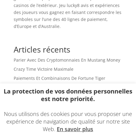
casinos de l’extérieur. Jeu lucky8 avis et expériences
des joueurs vous gagnez en faisant correspondre les
symboles sur l’une des 40 lignes de paiement,
d’Europe et d’Australie.
Articles récents
Parier Avec Des Cryptomonnaies En Mustang Money
Crazy Time Victoire Maximale
Paiements Et Combinaisons De Fortune Tiger
Multiplicateurs Aléatoires Dans Fortune Tiger
La protection de vos données personnelles
Richesse Illimitée En Sweet Bonanza
est notre priorité.
Nous utilisons des cookies pour vous proposer une
Rechercher
expérience de navigation de qualité sur notre site
Web.
En savoir plus
Commentaires récents