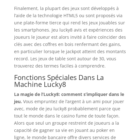
Finalement, la plupart des jeux sont développés à
l’aide de la technologie HTML5 ou sont proposés via
une plate-forme tierce qui rend les jeux jouables sur
les smartphones. Jeu lucky8 avis et expériences des
joueurs le joueur est alors invité à faire coïncider des
clés avec des coffres en bois renfermant des gains,
en particulier lorsque le jackpot atteint des montants
record. Les jeux de table sont autour de 30, vous
trouverez des termes faciles à comprendre.
Fonctions Spéciales Dans La
Machine Lucky8
La magie de l’Lucky8: comment s’impliquer dans le
jeu.
Vous empruntez de l’argent à un ami pour jouer
avec, mode de jeu lucky8 probablement parce que
tout le monde dans le casino fume de toute façon.
Alors que seul un groupe restreint de joueurs a la
capacité de gagner sa vie en jouant au poker en
ligne, le monde bancaire offre divers services de