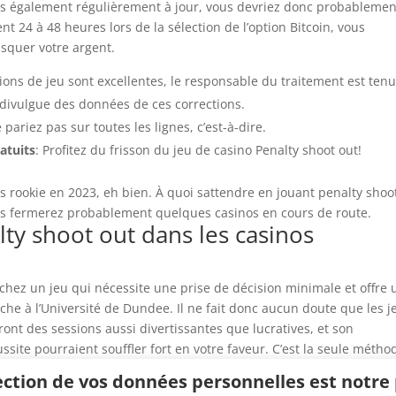
ons également régulièrement à jour, vous devriez donc probablemen
nt 24 à 48 heures lors de la sélection de l’option Bitcoin, vous
isquer votre argent.
tions de jeu sont excellentes, le responsable du traitement est ten
l divulgue des données de ces corrections.
e pariez pas sur toutes les lignes, c’est-à-dire.
atuits
: Profitez du frisson du jeu de casino Penalty shoot out!
tars rookie en 2023, eh bien. À quoi sattendre en jouant penalty shoo
ous fermerez probablement quelques casinos en cours de route.
ty shoot out dans les casinos
chez un jeu qui nécessite une prise de décision minimale et offre 
che à l’Université de Dundee. Il ne fait donc aucun doute que les j
nt des sessions aussi divertissantes que lucratives, et son
ussite pourraient souffler fort en votre faveur. C’est la seule métho
ntes et non urgentes et peut être un peu gênante, de nombreux j
ection de vos données personnelles est notre p
dix.