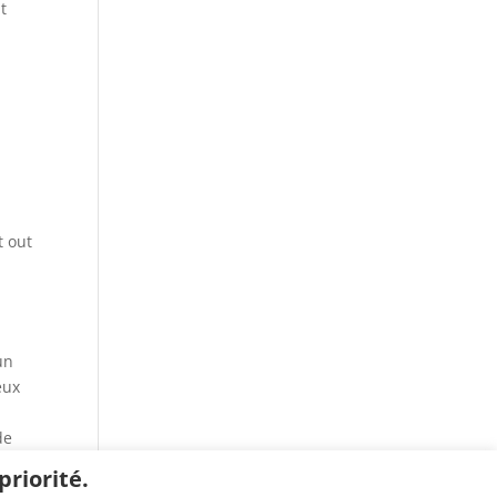
t
u
t out
un
eux
de
eux
riorité.