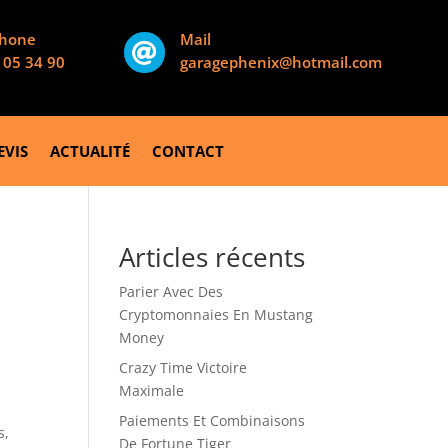
phone
Mail

 05 34 90
garagephenix@hotmail.com
EVIS
ACTUALITÉ
CONTACT
Articles récents
Parier Avec Des
Cryptomonnaies En Mustang
Money
Crazy Time Victoire
Maximale
Paiements Et Combinaisons
s,
De Fortune Tiger