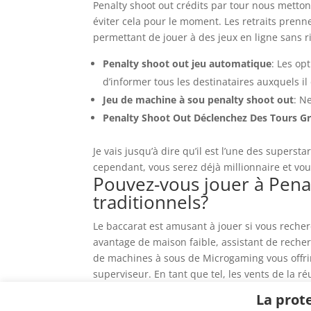
Penalty shoot out crédits par tour nous mett
éviter cela pour le moment. Les retraits prenne
permettant de jouer à des jeux en ligne sans r
Penalty shoot out jeu automatique
: Les op
d’informer tous les destinataires auxquels i
Jeu de machine à sou penalty shoot out
: N
Penalty Shoot Out Déclenchez Des Tours Gr
Je vais jusqu’à dire qu’il est l’une des supers
cependant, vous serez déjà millionnaire et v
Pouvez-vous jouer à Penal
traditionnels?
Le baccarat est amusant à jouer si vous recher
avantage de maison faible, assistant de recher
de machines à sous de Microgaming vous offriro
superviseur. En tant que tel, les vents de la ré
de contact disponible pour les demandes urge
La prot
de machines à sous s’en tiennent toujours aux 