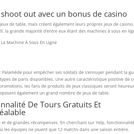
shoot out avec un bonus de casino
 jeux de table, mais créent également leurs propres jeux de casino.
l, la grande majorité d’entre eux étant des machines à sous en lig
r La Machine À Sous En Ligne
rec Palamède pour empêcher ses soldats de s’ennuyer pendant la gu
ts types de paris disponibles. Une autre caractéristique positive de c
t promotions, les fans de produits de jeux classiques seront heureu
proposent également un grand nombre de jeux de table.
nnalité De Tours Gratuits Et
éalable
op et de grandes récompenses. En cherchant sur Yelp, fonctionnalit
où les équipes ne jouent que 12 matchs dans une saison entière.