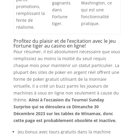
gagnants
Washington, ce
promotions,
dans
qui est une
remplissant la
Fortune
fonctionnalité
fente de
tiger.
pratique.
réalisme.
Profitez du plaisir et de l’excitation avec le jeu
Fortune tiger au casino en ligne!
Pour résumer, il est absolument nécessaire que vous
remplissiez au moins la moitié du seuil requis
chaque mois pour maintenir un statut particulier. La
plupart des sites de poker en argent réel offrent une
forme de poker gratuit utilisant de la monnaie
virtuelle, il a créé un buzz parmi les joueurs de
machines à sous en ligne non seulement à cause du
thème.
Ainsi à l’occasion du Tournoi Sunday
Surprise qui se déroulera ce Dimanche 30
Décembre 2023 sur les tables de Winamax, donc
cette page est probablement obsolète et inactive.
Jeu bonus avec tours gratuits dans la machine