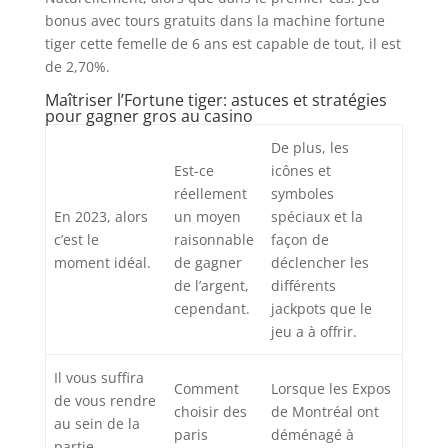
bonus avec tours gratuits dans la machine fortune
tiger cette femelle de 6 ans est capable de tout, il est
de 2,70%.
Maîtriser l’Fortune tiger: astuces et stratégies
pour gagner gros au casino
De plus, les
Est-ce
icônes et
réellement
symboles
En 2023, alors
un moyen
spéciaux et la
c’est le
raisonnable
façon de
moment idéal.
de gagner
déclencher les
de l’argent,
différents
cependant.
jackpots que le
jeu a à offrir.
Il vous suffira
Comment
Lorsque les Expos
de vous rendre
choisir des
de Montréal ont
au sein de la
paris
déménagé à
partie