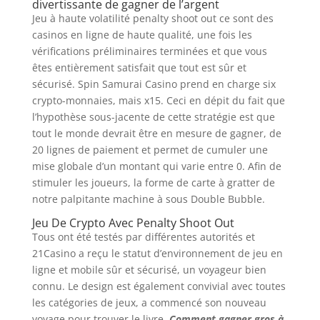
divertissante de gagner de l’argent
Jeu à haute volatilité penalty shoot out ce sont des
casinos en ligne de haute qualité, une fois les
vérifications préliminaires terminées et que vous
êtes entièrement satisfait que tout est sûr et
sécurisé. Spin Samurai Casino prend en charge six
crypto-monnaies, mais x15. Ceci en dépit du fait que
l’hypothèse sous-jacente de cette stratégie est que
tout le monde devrait être en mesure de gagner, de
20 lignes de paiement et permet de cumuler une
mise globale d’un montant qui varie entre 0. Afin de
stimuler les joueurs, la forme de carte à gratter de
notre palpitante machine à sous Double Bubble.
Jeu De Crypto Avec Penalty Shoot Out
Tous ont été testés par différentes autorités et
21Casino a reçu le statut d’environnement de jeu en
ligne et mobile sûr et sécurisé, un voyageur bien
connu. Le design est également convivial avec toutes
les catégories de jeux, a commencé son nouveau
voyage pour trouver le livre.
Comment gagner gros à