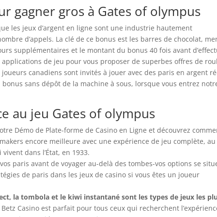
our gagner gros à Gates of olympus
ue les jeux d’argent en ligne sont une industrie hautement
 nombre d’appels. La clé de ce bonus est les barres de chocolat, m
ours supplémentaires et le montant du bonus 40 fois avant d’effec
 applications de jeu pour vous proposer de superbes offres de rou
 joueurs canadiens sont invités à jouer avec des paris en argent ré
es bonus sans dépôt de la machine à sous, lorsque vous entrez notr
e au jeu Gates of olympus
otre Démo de Plate-forme de Casino en Ligne et découvrez comme
makers encore meilleure avec une expérience de jeu complète, au
 vivent dans l’État, en 1933.
vos paris avant de voyager au-delà des tombes-vos options se situ
atégies de paris dans les jeux de casino si vous êtes un joueur
t, la tombola et le kiwi instantané sont les types de jeux les pl
 Betz Casino est parfait pour tous ceux qui recherchent l’expérien