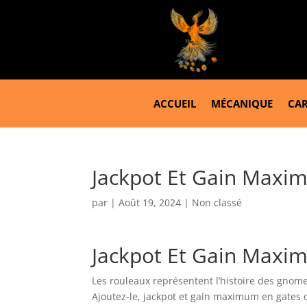
ACCUEIL
MÉCANIQUE
CAR
Jackpot Et Gain Maxi
par
|
Août 19, 2024
| Non classé
Jackpot Et Gain Maxi
Les rouleaux représentent l’histoire des gnome
Ajoutez-le, jackpot et gain maximum en gates 