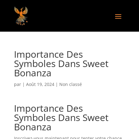
Importance Des
Symboles Dans Sweet
Bonanza
par
|
Août 19, 2024
| Non classé
Importance Des
Symboles Dans Sweet
Bonanza
Inscrivez-vous maintenant pour tenter votre chance