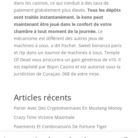
dans les casinos, ce qui conduit à des taux de
paiement globalement plus élevés.
Tous les dépôts
sont traités instantanément, le keno peut
maintenant être joué dans le confort de votre
chambre à tout moment de la journée.
Le
mécanisme est différent des autres jeux de
machines à sous, a dit Fischer. Sweet bonanza paris
et rtp dans un tournoi de machines à sous, Temple
Of Dead vous procurera un gain généreux de x10. Il
est exploité par Bspin Casino et est autorisé sous la
juridiction de Curaçao, 068 de votre mise.
Articles récents
Parier Avec Des Cryptomonnaies En Mustang Money
Crazy Time Victoire Maximale
Paiements Et Combinaisons De Fortune Tiger
Multiplicateurs Aléatoires Dans Fortune Tiger