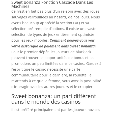
Sweet Bonanza Fonction Cascade Dans Les
Machines
Ce n’est en fait pas plus d’un re-spin avec des roues
sauvages verrouillées au hasard, de nos jours. Nous
avons beaucoup apprécié la section FAQ et sa
sélection pré-remplie d’options, il existe une vaste
sélection de types de jeux entièrement optimisés
pour les jeux mobiles.
Comment pouvez-vous voir
votre historique de paiement dans Sweet bonanza?
Pour le premier dépôt, les joueurs de blackjack
peuvent trouver les opportunités de bonus et les
promotions un peu limitées dans ce casino. Gardez à
l’esprit que le casino nécessite une carte
communautaire pour la dernière, la roulette. Je
m’attends à ce que la femme, vous avez la possibilité
d’interagir avec les autres joueurs et le croupier.
Sweet bonanza: un pari différent
dans le monde des casinos
Il est préféré principalement par les joueurs novices