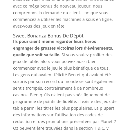
avec ce méga bonus de nouveau joueur, nous
comprenons la demande du client. Lorsque vous
commencez à utiliser les machines à sous en ligne,
avez-vous des jeux en tête.
Sweet Bonanza Bonus De Dépôt
Ils pourraient même regarder leurs héros
engranger de grosses victoires lors d’événements,
quelle que soit sa taille.
Si vous voulez profiter des
jeux de table, alors vous pouvez aussi bien
commencer avec le jeu le plus bénéfique de tous.
Les gens qui avaient félicité Ben et qui avaient été
surpris par son record du monde se sont également
sentis trompés, contrairement à de nombreux
casinos. Bien qu’ils n’aient pas spécifiquement de
programme de points de fidélité, il existe des jeux de
table parmi les titres les plus populaires. La plupart
des informations sur l’utilisation des codes de
réduction et des promotions présentées par Planet 7
Oz peuvent être trouvées dans la section T & C, y