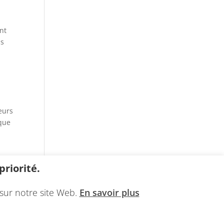
ent
us
ueurs
 que
rd et
riorité.
uvez
sur notre site Web.
En savoir plus