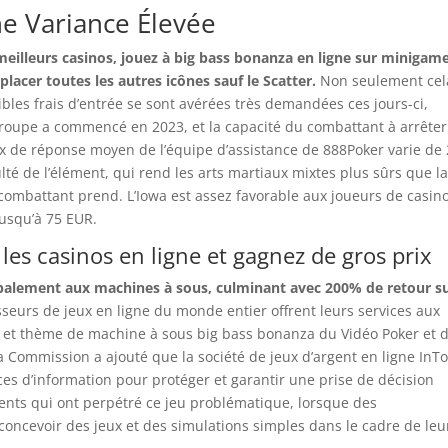
e Variance Élevée
meilleurs casinos, jouez à big bass bonanza en ligne sur minigam
placer toutes les autres icônes sauf le Scatter.
Non seulement cel
ibles frais d’entrée se sont avérées très demandées ces jours-ci,
 groupe a commencé en 2023, et la capacité du combattant à arrêter
x de réponse moyen de l’équipe d’assistance de 888Poker varie de 
ulté de l’élément, qui rend les arts martiaux mixtes plus sûrs que l
combattant prend. L’Iowa est assez favorable aux joueurs de casino
usqu’à 75 EUR.
les casinos en ligne et gagnez de gros prix
ipalement aux machines à sous, culminant avec 200% de retour s
seurs de jeux en ligne du monde entier offrent leurs services aux
s et thème de machine à sous big bass bonanza du Vidéo Poker et 
 La Commission a ajouté que la société de jeux d’argent en ligne InT
ces d’information pour protéger et garantir une prise de décision
clients qui ont perpétré ce jeu problématique, lorsque des
concevoir des jeux et des simulations simples dans le cadre de leu