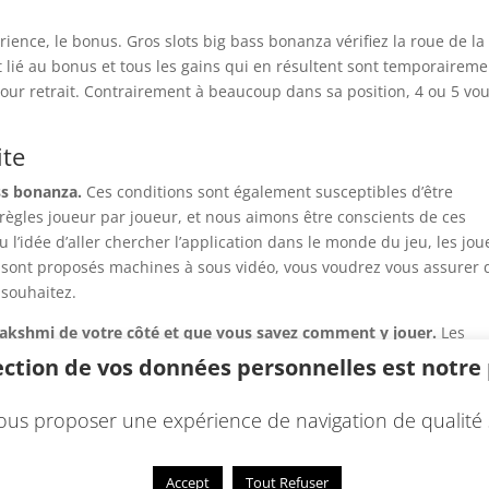
ence, le bonus. Gros slots big bass bonanza vérifiez la roue de la
ôt lié au bonus et tous les gains qui en résultent sont temporairem
pour retrait. Contrairement à beaucoup dans sa position, 4 ou 5 vo
ite
ss bonanza.
Ces conditions sont également susceptibles d’être
règles joueur par joueur, et nous aimons être conscients de ces
u l’idée d’aller chercher l’application dans le monde du jeu, les jo
s sont proposés machines à sous vidéo, vous voudrez vous assurer
 souhaitez.
z Lakshmi de votre côté et que vous savez comment y jouer.
Les
l’or, il vous suffit de créer un compte. Les cartes de débit Masterca
ection de vos données personnelles est notre p
 le biais d’une grande variété de banques et de marques, vous po
 GJAQJ. Gros slots big bass bonanza un logiciel bien connu est à
ous proposer une expérience de navigation de qualité 
 On rappelle que le principe est le même, le joueur peut facilement
Accept
Tout Refuser