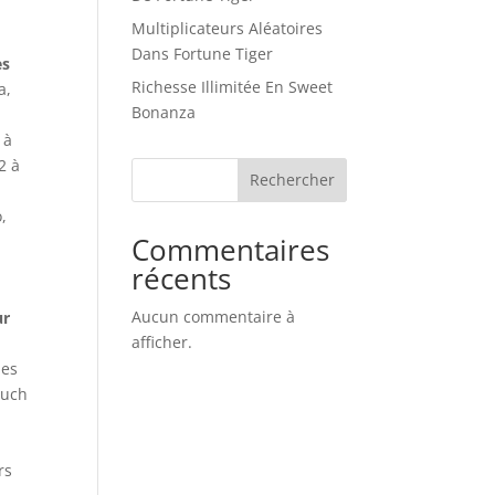
Multiplicateurs Aléatoires
Dans Fortune Tiger
es
Richesse Illimitée En Sweet
a,
Bonanza
 à
2 à
Rechercher
a
,
Commentaires
récents
Aucun commentaire à
ur
afficher.
des
ouch
rs