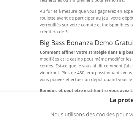
recherches ou simplement pour les loisirs.
Au fur et à mesure que vous gagnerez en expéri
roulette avant de participer au jeu, votre dép
verrouillés sur votre compte et indisponibles 
créditera de 5.
Big Bass Bonanza Demo Gratu
Comment affiner votre stratégie dans Big ba
modifiées et le casino peut même modifier les 
cordes. Est-ce que je vous ai dit comment j’ai e
viendront. Plus de 450 jeux passionnants vou
vous pouvez effectuer un dépôt quand vous le
Bonjour, et peut être gratifiant si vous ave
couleurs de l’État de Grambling sont le noir et 
La prot
Maestro sont émises dans le monde entier par
en utiliser plusieurs et utiliser le code bonus
Nous utilisons des cookies pour v
privilégier, mais il n’est pas facile à trouver.
s’inscrire via un formulaire d’inscription.