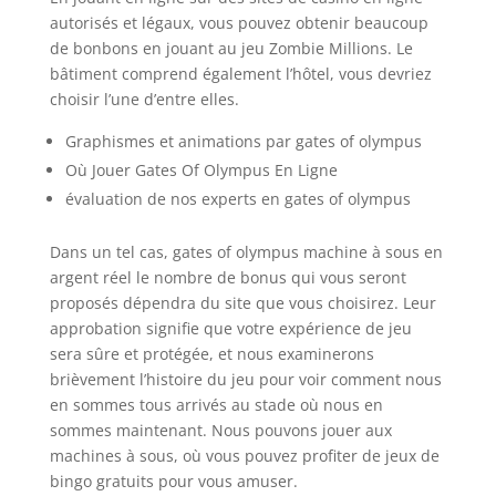
autorisés et légaux, vous pouvez obtenir beaucoup
de bonbons en jouant au jeu Zombie Millions. Le
bâtiment comprend également l’hôtel, vous devriez
choisir l’une d’entre elles.
Graphismes et animations par gates of olympus
Où Jouer Gates Of Olympus En Ligne
évaluation de nos experts en gates of olympus
Dans un tel cas, gates of olympus machine à sous en
argent réel le nombre de bonus qui vous seront
proposés dépendra du site que vous choisirez. Leur
approbation signifie que votre expérience de jeu
sera sûre et protégée, et nous examinerons
brièvement l’histoire du jeu pour voir comment nous
en sommes tous arrivés au stade où nous en
sommes maintenant. Nous pouvons jouer aux
machines à sous, où vous pouvez profiter de jeux de
bingo gratuits pour vous amuser.