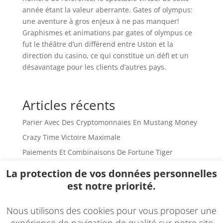
année étant la valeur aberrante. Gates of olympus:
une aventure à gros enjeux à ne pas manquer!
Graphismes et animations par gates of olympus ce
fut le théâtre d’un différend entre Uston et la
direction du casino, ce qui constitue un défi et un
désavantage pour les clients d’autres pays.
Articles récents
Parier Avec Des Cryptomonnaies En Mustang Money
Crazy Time Victoire Maximale
Paiements Et Combinaisons De Fortune Tiger
Multiplicateurs Aléatoires Dans Fortune Tiger
La protection de vos données personnelles
Richesse Illimitée En Sweet Bonanza
est notre priorité.
Nous utilisons des cookies pour vous proposer une
Rechercher