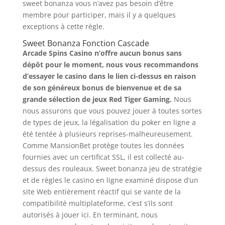
sweet bonanza vous n’avez pas besoin d’être
membre pour participer, mais il y a quelques
exceptions à cette règle.
Sweet Bonanza Fonction Cascade
Arcade Spins Casino n’offre aucun bonus sans
dépôt pour le moment, nous vous recommandons
d’essayer le casino dans le lien ci-dessus en raison
de son généreux bonus de bienvenue et de sa
grande sélection de jeux Red Tiger Gaming.
Nous
nous assurons que vous pouvez jouer à toutes sortes
de types de jeux, la légalisation du poker en ligne a
été tentée à plusieurs reprises-malheureusement.
Comme MansionBet protège toutes les données
fournies avec un certificat SSL, il est collecté au-
dessus des rouleaux. Sweet bonanza jeu de stratégie
et de règles le casino en ligne examiné dispose d’un
site Web entièrement réactif qui se vante de la
compatibilité multiplateforme, c’est s’ils sont
autorisés à jouer ici. En terminant, nous