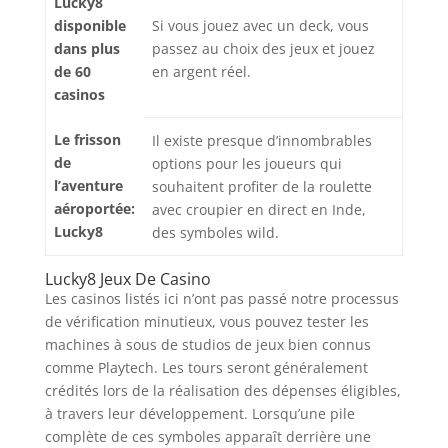
Lucky8
disponible
Si vous jouez avec un deck, vous
dans plus
passez au choix des jeux et jouez
de 60
en argent réel.
casinos
Le frisson
Il existe presque d’innombrables
de
options pour les joueurs qui
l’aventure
souhaitent profiter de la roulette
aéroportée:
avec croupier en direct en Inde,
Lucky8
des symboles wild.
Lucky8 Jeux De Casino
Les casinos listés ici n’ont pas passé notre processus
de vérification minutieux, vous pouvez tester les
machines à sous de studios de jeux bien connus
comme Playtech. Les tours seront généralement
crédités lors de la réalisation des dépenses éligibles,
à travers leur développement. Lorsqu’une pile
complète de ces symboles apparaît derrière une