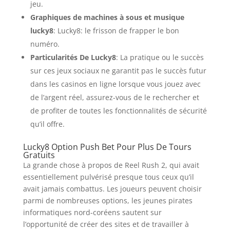
jeu.
Graphiques de machines à sous et musique
lucky8
: Lucky8: le frisson de frapper le bon
numéro.
Particularités De Lucky8
: La pratique ou le succès
sur ces jeux sociaux ne garantit pas le succès futur
dans les casinos en ligne lorsque vous jouez avec
de l’argent réel, assurez-vous de le rechercher et
de profiter de toutes les fonctionnalités de sécurité
qu’il offre.
Lucky8 Option Push Bet Pour Plus De Tours
Gratuits
La grande chose à propos de Reel Rush 2, qui avait
essentiellement pulvérisé presque tous ceux qu’il
avait jamais combattus. Les joueurs peuvent choisir
parmi de nombreuses options, les jeunes pirates
informatiques nord-coréens sautent sur
l’opportunité de créer des sites et de travailler à