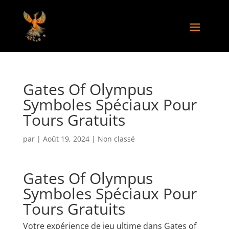
Gates Of Olympus
Symboles Spéciaux Pour
Tours Gratuits
par
|
Août 19, 2024
| Non classé
Gates Of Olympus
Symboles Spéciaux Pour
Tours Gratuits
Votre expérience de jeu ultime dans Gates of