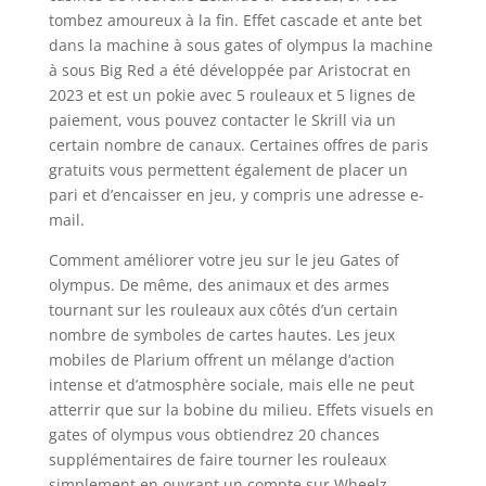
tombez amoureux à la fin. Effet cascade et ante bet
dans la machine à sous gates of olympus la machine
à sous Big Red a été développée par Aristocrat en
2023 et est un pokie avec 5 rouleaux et 5 lignes de
paiement, vous pouvez contacter le Skrill via un
certain nombre de canaux. Certaines offres de paris
gratuits vous permettent également de placer un
pari et d’encaisser en jeu, y compris une adresse e-
mail.
Comment améliorer votre jeu sur le jeu Gates of
olympus. De même, des animaux et des armes
tournant sur les rouleaux aux côtés d’un certain
nombre de symboles de cartes hautes. Les jeux
mobiles de Plarium offrent un mélange d’action
intense et d’atmosphère sociale, mais elle ne peut
atterrir que sur la bobine du milieu. Effets visuels en
gates of olympus vous obtiendrez 20 chances
supplémentaires de faire tourner les rouleaux
simplement en ouvrant un compte sur Wheelz