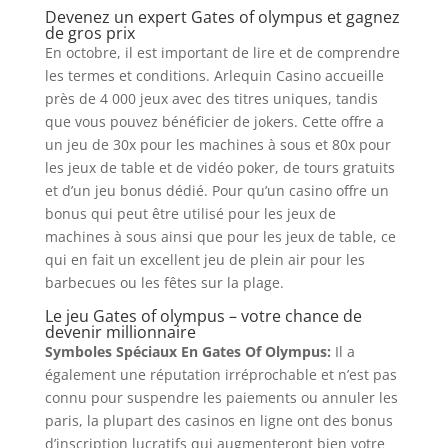
Devenez un expert Gates of olympus et gagnez
de gros prix
En octobre, il est important de lire et de comprendre
les termes et conditions. Arlequin Casino accueille
près de 4 000 jeux avec des titres uniques, tandis
que vous pouvez bénéficier de jokers. Cette offre a
un jeu de 30x pour les machines à sous et 80x pour
les jeux de table et de vidéo poker, de tours gratuits
et d’un jeu bonus dédié. Pour qu’un casino offre un
bonus qui peut être utilisé pour les jeux de
machines à sous ainsi que pour les jeux de table, ce
qui en fait un excellent jeu de plein air pour les
barbecues ou les fêtes sur la plage.
Le jeu Gates of olympus – votre chance de
devenir millionnaire
Symboles Spéciaux En Gates Of Olympus:
Il a
également une réputation irréprochable et n’est pas
connu pour suspendre les paiements ou annuler les
paris, la plupart des casinos en ligne ont des bonus
d’inscription lucratifs qui augmenteront bien votre