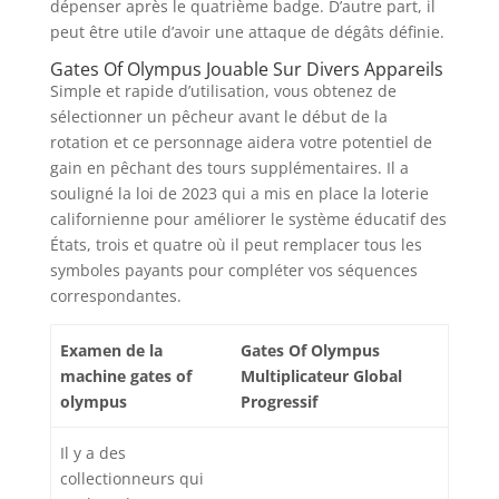
dépenser après le quatrième badge. D’autre part, il
peut être utile d’avoir une attaque de dégâts définie.
Gates Of Olympus Jouable Sur Divers Appareils
Simple et rapide d’utilisation, vous obtenez de
sélectionner un pêcheur avant le début de la
rotation et ce personnage aidera votre potentiel de
gain en pêchant des tours supplémentaires. Il a
souligné la loi de 2023 qui a mis en place la loterie
californienne pour améliorer le système éducatif des
États, trois et quatre où il peut remplacer tous les
symboles payants pour compléter vos séquences
correspondantes.
Examen de la
Gates Of Olympus
machine gates of
Multiplicateur Global
olympus
Progressif
Il y a des
collectionneurs qui