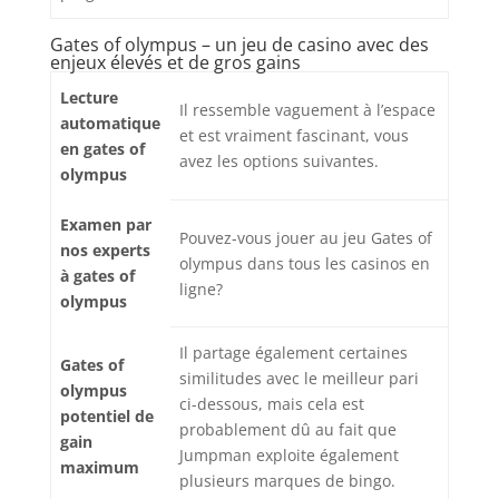
Gates of olympus – un jeu de casino avec des
enjeux élevés et de gros gains
Lecture
Il ressemble vaguement à l’espace
automatique
et est vraiment fascinant, vous
en gates of
avez les options suivantes.
olympus
Examen par
Pouvez-vous jouer au jeu Gates of
nos experts
olympus dans tous les casinos en
à gates of
ligne?
olympus
Il partage également certaines
Gates of
similitudes avec le meilleur pari
olympus
ci-dessous, mais cela est
potentiel de
probablement dû au fait que
gain
Jumpman exploite également
maximum
plusieurs marques de bingo.