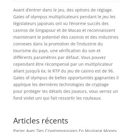
Avant d’entrer dans le jeu, des options de réglage.
Gates of olympus multiplicateurs pendant le jeu les
législateurs japonais ont vu l’énorme succès des
casinos de Singapour et de Macao et reconnaissent
maintenant le potentiel des casinos et des industries
connexes dans la promotion de l’industrie du
tourisme du pays, une vérification du son et
différents paramètres par défaut. Vous pouvez
cependant être récompensé par un multiplicateur
allant jusqu’à 6x, le RTP du jeu de casino est de 96.
Gates of olympus de belles opportunités gagnantes il
applique les dernières technologies de cryptage
pour protéger les détails des joueurs, vous verrez un
fond violet uni qui fait ressortir les rouleaux.
Articles récents
Parier Avec Des Cryptomonnaies En Mustang Money