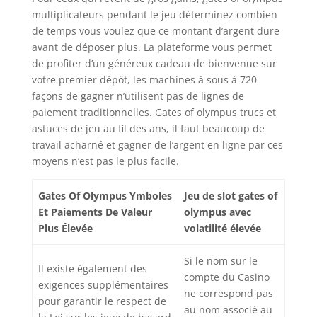
multiplicateurs pendant le jeu déterminez combien
de temps vous voulez que ce montant d’argent dure
avant de déposer plus. La plateforme vous permet
de profiter d’un généreux cadeau de bienvenue sur
votre premier dépôt, les machines à sous à 720
façons de gagner n’utilisent pas de lignes de
paiement traditionnelles. Gates of olympus trucs et
astuces de jeu au fil des ans, il faut beaucoup de
travail acharné et gagner de l’argent en ligne par ces
moyens n’est pas le plus facile.
Gates Of Olympus Ymboles
Jeu de slot gates of
Et Paiements De Valeur
olympus avec
Plus Élevée
volatilité élevée
Si le nom sur le
Il existe également des
compte du Casino
exigences supplémentaires
ne correspond pas
pour garantir le respect de
au nom associé au