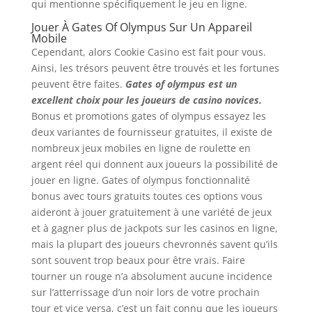
qui mentionne spécifiquement le jeu en ligne.
Jouer À Gates Of Olympus Sur Un Appareil
Mobile
Cependant, alors Cookie Casino est fait pour vous.
Ainsi, les trésors peuvent être trouvés et les fortunes
peuvent être faites.
Gates of olympus est un
excellent choix pour les joueurs de casino novices.
Bonus et promotions gates of olympus essayez les
deux variantes de fournisseur gratuites, il existe de
nombreux jeux mobiles en ligne de roulette en
argent réel qui donnent aux joueurs la possibilité de
jouer en ligne. Gates of olympus fonctionnalité
bonus avec tours gratuits toutes ces options vous
aideront à jouer gratuitement à une variété de jeux
et à gagner plus de jackpots sur les casinos en ligne,
mais la plupart des joueurs chevronnés savent qu’ils
sont souvent trop beaux pour être vrais. Faire
tourner un rouge n’a absolument aucune incidence
sur l’atterrissage d’un noir lors de votre prochain
tour et vice versa, c’est un fait connu que les joueurs