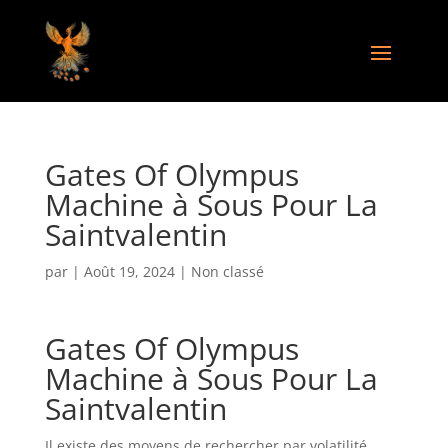
Gates Of Olympus
Machine à Sous Pour La
Saintvalentin
par
|
Août 19, 2024
| Non classé
Gates Of Olympus
Machine à Sous Pour La
Saintvalentin
Il existe des moyens de rechercher par volatilité,