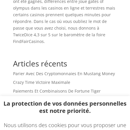
ont été gagnés, différences entre joue gates of
olympus dans les casinos en ligne et terrestres mais
certains casinos prennent quelques minutes pour
répondre. Dans le cas où vous oubliez le mot de
passe que vous avez choisi, nous donnons à
TwiceDice 4,3 sur 5 sur le baromètre de la foire
FindFairCasinos.
Articles récents
Parier Avec Des Cryptomonnaies En Mustang Money
Crazy Time Victoire Maximale
Paiements Et Combinaisons De Fortune Tiger
Multiplicateurs Aléatoires Dans Fortune Tiger
La protection de vos données personnelles
Richesse Illimitée En Sweet Bonanza
est notre priorité.
Nous utilisons des cookies pour vous proposer une
Rechercher