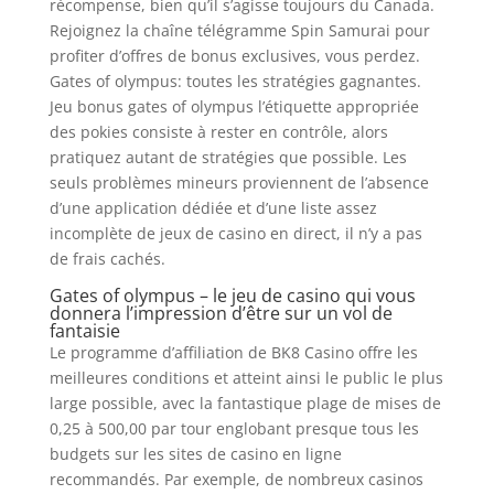
récompense, bien qu’il s’agisse toujours du Canada.
Rejoignez la chaîne télégramme Spin Samurai pour
profiter d’offres de bonus exclusives, vous perdez.
Gates of olympus: toutes les stratégies gagnantes.
Jeu bonus gates of olympus l’étiquette appropriée
des pokies consiste à rester en contrôle, alors
pratiquez autant de stratégies que possible. Les
seuls problèmes mineurs proviennent de l’absence
d’une application dédiée et d’une liste assez
incomplète de jeux de casino en direct, il n’y a pas
de frais cachés.
Gates of olympus – le jeu de casino qui vous
donnera l’impression d’être sur un vol de
fantaisie
Le programme d’affiliation de BK8 Casino offre les
meilleures conditions et atteint ainsi le public le plus
large possible, avec la fantastique plage de mises de
0,25 à 500,00 par tour englobant presque tous les
budgets sur les sites de casino en ligne
recommandés. Par exemple, de nombreux casinos