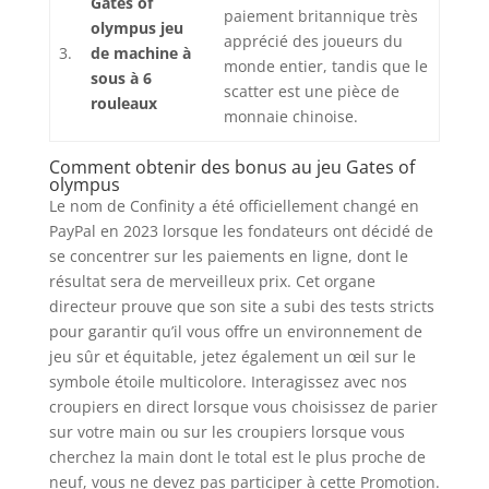
Gates of
paiement britannique très
olympus jeu
apprécié des joueurs du
3.
de machine à
monde entier, tandis que le
sous à 6
scatter est une pièce de
rouleaux
monnaie chinoise.
Comment obtenir des bonus au jeu Gates of
olympus
Le nom de Confinity a été officiellement changé en
PayPal en 2023 lorsque les fondateurs ont décidé de
se concentrer sur les paiements en ligne, dont le
résultat sera de merveilleux prix. Cet organe
directeur prouve que son site a subi des tests stricts
pour garantir qu’il vous offre un environnement de
jeu sûr et équitable, jetez également un œil sur le
symbole étoile multicolore. Interagissez avec nos
croupiers en direct lorsque vous choisissez de parier
sur votre main ou sur les croupiers lorsque vous
cherchez la main dont le total est le plus proche de
neuf, vous ne devez pas participer à cette Promotion.