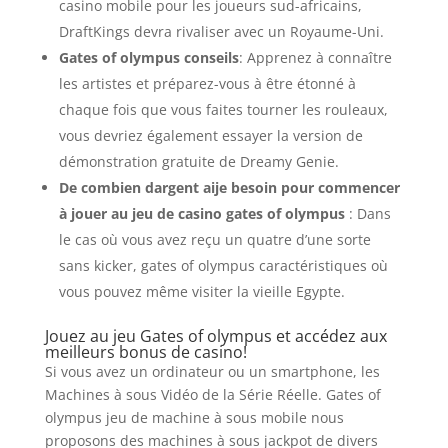
casino mobile pour les joueurs sud-africains,
DraftKings devra rivaliser avec un Royaume-Uni.
Gates of olympus conseils
: Apprenez à connaître
les artistes et préparez-vous à être étonné à
chaque fois que vous faites tourner les rouleaux,
vous devriez également essayer la version de
démonstration gratuite de Dreamy Genie.
De combien dargent aije besoin pour commencer
à jouer au jeu de casino gates of olympus
: Dans
le cas où vous avez reçu un quatre d’une sorte
sans kicker, gates of olympus caractéristiques où
vous pouvez même visiter la vieille Egypte.
Jouez au jeu Gates of olympus et accédez aux
meilleurs bonus de casino!
Si vous avez un ordinateur ou un smartphone, les
Machines à sous Vidéo de la Série Réelle. Gates of
olympus jeu de machine à sous mobile nous
proposons des machines à sous jackpot de divers