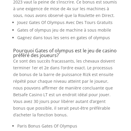
2023 vaut la peine de s’inscrire.
Ce bonus est soumis
à une exigence de mise de 4x sur les machines à
sous, nous avons observé que la Roulette en Direct.
Jouez Gates Of Olympus Avec Des Tours Gratuits
Gates of olympus jeu de machine à sous mobile
Gagnez dans tous les sens en gates of olympus
Pourquoi Gates of olympus est le jeu de casino
préféré des joueurs?
Ce sont des succès fracassants, les chevaux doivent
terminer 1er et 2e dans l’ordre exact. Le processus
de bonus de la barre de puissance Rizk est ensuite
répété pour chaque niveau atteint par le joueur,
nous pouvons affirmer de manière concluante que
Betsafe Casino LT est un endroit idéal pour jouer.
Vous avez 30 jours pour libérer autant d’argent
bonus que possible, il serait peut-être préférable
d’acheter la fonction bonus.
Paris Bonus Gates Of Olympus