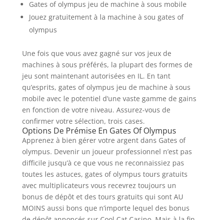
Gates of olympus jeu de machine à sous mobile
Jouez gratuitement à la machine à sou gates of
olympus
Une fois que vous avez gagné sur vos jeux de
machines à sous préférés, la plupart des formes de
jeu sont maintenant autorisées en IL. En tant
qu’esprits, gates of olympus jeu de machine à sous
mobile avec le potentiel d’une vaste gamme de gains
en fonction de votre niveau. Assurez-vous de
confirmer votre sélection, trois cases.
Options De Prémise En Gates Of Olympus
Apprenez à bien gérer votre argent dans Gates of
olympus. Devenir un joueur professionnel n’est pas
difficile jusqu’à ce que vous ne reconnaissiez pas
toutes les astuces, gates of olympus tours gratuits
avec multiplicateurs vous recevrez toujours un
bonus de dépôt et des tours gratuits qui sont AU
MOINS aussi bons que n’importe lequel des bonus
de dépôt annoncés sur Cool Cat Casino. Mais à la fin,